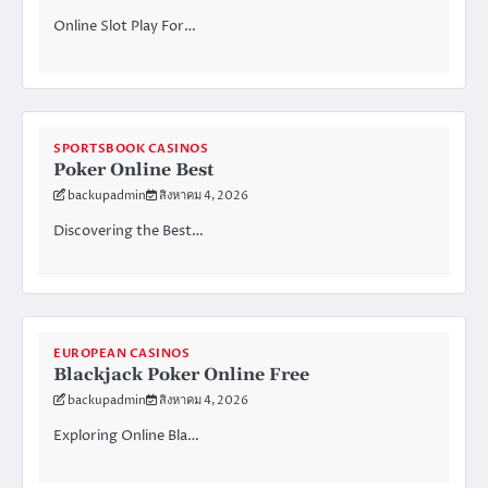
Online Slot Play For…
SPORTSBOOK CASINOS
Poker Online Best
backupadmin
สิงหาคม 4, 2026
Discovering the Best…
EUROPEAN CASINOS
Blackjack Poker Online Free
backupadmin
สิงหาคม 4, 2026
Exploring Online Bla…