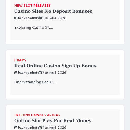
NEW SLOT RELEASES
Casino Sites No Deposit Bonuses
backupadmin
สิงหาคม 4, 2026
Exploring Casino Sit…
CRAPS
Real Online Casino Sign Up Bonus
backupadmin
สิงหาคม 4, 2026
Understanding Real O…
INTERNATIONAL CASINOS
Online Slot Play For Real Money
backupadmin
สิงหาคม 4, 2026