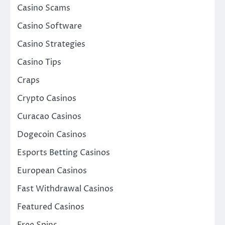
Casino Scams
Casino Software
Casino Strategies
Casino Tips
Craps
Crypto Casinos
Curacao Casinos
Dogecoin Casinos
Esports Betting Casinos
European Casinos
Fast Withdrawal Casinos
Featured Casinos
Free Spins