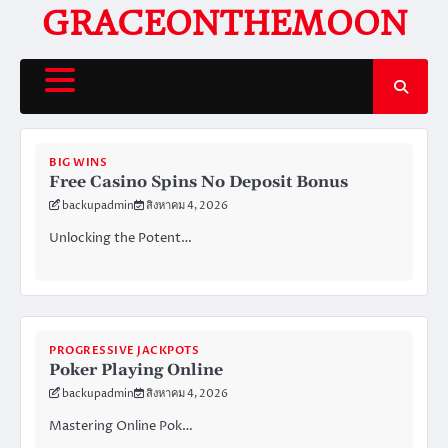
Skip
GRACEONTHEMOON
to
content
BIG WINS
Free Casino Spins No Deposit Bonus
backupadmin
สิงหาคม 4, 2026
Unlocking the Potent…
PROGRESSIVE JACKPOTS
Poker Playing Online
backupadmin
สิงหาคม 4, 2026
Mastering Online Pok…