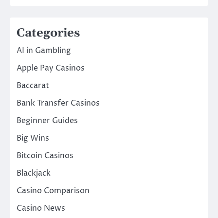
Categories
AI in Gambling
Apple Pay Casinos
Baccarat
Bank Transfer Casinos
Beginner Guides
Big Wins
Bitcoin Casinos
Blackjack
Casino Comparison
Casino News