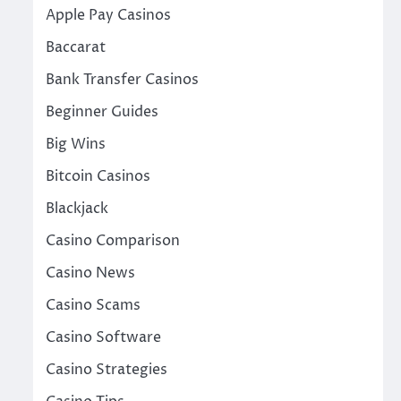
Apple Pay Casinos
Baccarat
Bank Transfer Casinos
Beginner Guides
Big Wins
Bitcoin Casinos
Blackjack
Casino Comparison
Casino News
Casino Scams
Casino Software
Casino Strategies