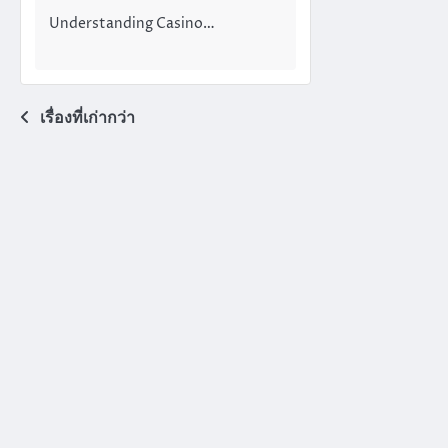
Understanding Casino…
แนะแนว
เรื่องที่เก่ากว่า
เรื่อง