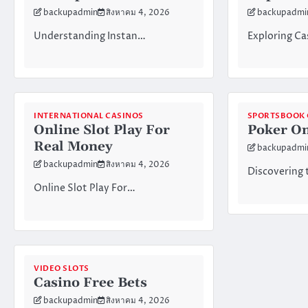
backupadmin
สิงหาคม 4, 2026
backupadmi
Understanding Instan…
Exploring Ca
INTERNATIONAL CASINOS
SPORTSBOOK 
Online Slot Play For
Poker On
Real Money
backupadmi
backupadmin
สิงหาคม 4, 2026
Discovering 
Online Slot Play For…
VIDEO SLOTS
Casino Free Bets
backupadmin
สิงหาคม 4, 2026