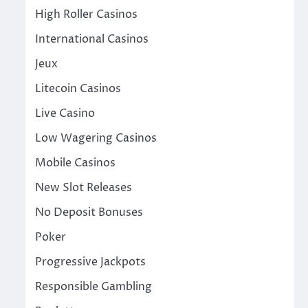
High Roller Casinos
International Casinos
Jeux
Litecoin Casinos
Live Casino
Low Wagering Casinos
Mobile Casinos
New Slot Releases
No Deposit Bonuses
Poker
Progressive Jackpots
Responsible Gambling