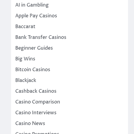
AI in Gambling
Apple Pay Casinos
Baccarat
Bank Transfer Casinos
Beginner Guides
Big Wins
Bitcoin Casinos
Blackjack
Cashback Casinos
Casino Comparison
Casino Interviews
Casino News