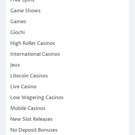
Game Shows
Games
Giochi
High Roller Casinos
International Casinos
Jeux
Litecoin Casinos
Live Casino
Low Wagering Casinos
Mobile Casinos
New Slot Releases
No Deposit Bonuses