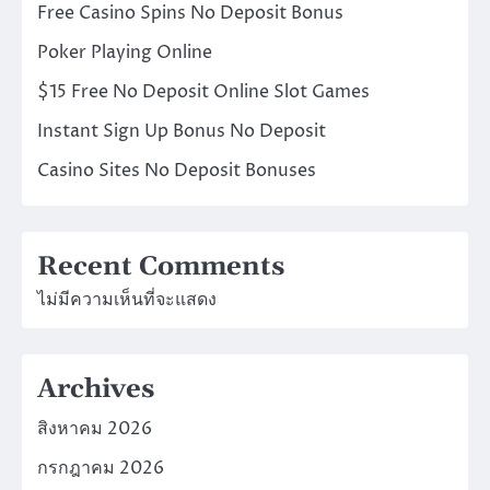
Free Casino Spins No Deposit Bonus
Poker Playing Online
$15 Free No Deposit Online Slot Games
Instant Sign Up Bonus No Deposit
Casino Sites No Deposit Bonuses
Recent Comments
ไม่มีความเห็นที่จะแสดง
Archives
สิงหาคม 2026
กรกฎาคม 2026