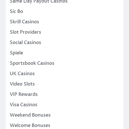
Same Day Payout Casinos
Sic Bo
Skrill Casinos
Slot Providers
Social Casinos
Spiele
Sportsbook Casinos
UK Casinos
Video Slots
VIP Rewards
Visa Casinos
Weekend Bonuses
Welcome Bonuses