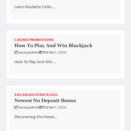
Learn Roulette Onlin…
CASINO PROMOTIONS
How To Play And Win Blackjack
backupadmin
สิงหาคม 7, 2026
How To Play And Win …
ADVANCED STRATEGIES
Newest No Deposit Bonus
backupadmin
สิงหาคม 7, 2026
Discovering the Newe…