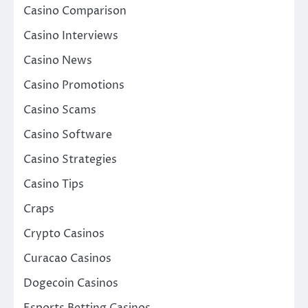
Casino Comparison
Casino Interviews
Casino News
Casino Promotions
Casino Scams
Casino Software
Casino Strategies
Casino Tips
Craps
Crypto Casinos
Curacao Casinos
Dogecoin Casinos
Esports Betting Casinos