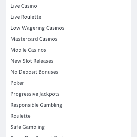
Live Casino
Live Roulette
Low Wagering Casinos
Mastercard Casinos
Mobile Casinos
New Slot Releases
No Deposit Bonuses
Poker
Progressive Jackpots
Responsible Gambling
Roulette
Safe Gambling