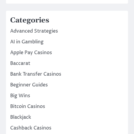
Categories
Advanced Strategies
AI in Gambling
Apple Pay Casinos
Baccarat
Bank Transfer Casinos
Beginner Guides
Big Wins
Bitcoin Casinos
Blackjack
Cashback Casinos