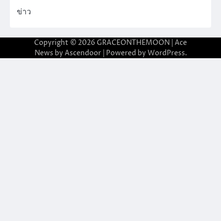
ข่าว
Copyright © 2026
GRACEONTHEMOON
| Ace
News by
Ascendoor
| Powered by
WordPress
.