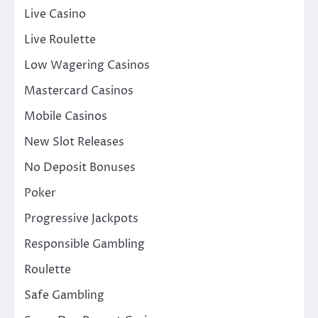
Live Casino
Live Roulette
Low Wagering Casinos
Mastercard Casinos
Mobile Casinos
New Slot Releases
No Deposit Bonuses
Poker
Progressive Jackpots
Responsible Gambling
Roulette
Safe Gambling