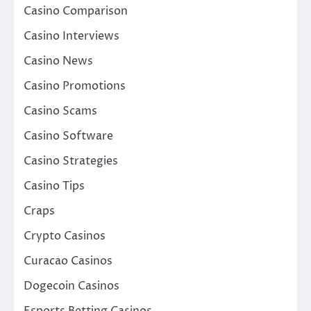
Casino Comparison
Casino Interviews
Casino News
Casino Promotions
Casino Scams
Casino Software
Casino Strategies
Casino Tips
Craps
Crypto Casinos
Curacao Casinos
Dogecoin Casinos
Esports Betting Casinos