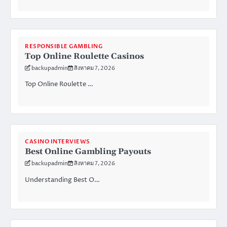
RESPONSIBLE GAMBLING
Top Online Roulette Casinos
backupadmin
สิงหาคม 7, 2026
Top Online Roulette …
CASINO INTERVIEWS
Best Online Gambling Payouts
backupadmin
สิงหาคม 7, 2026
Understanding Best O…