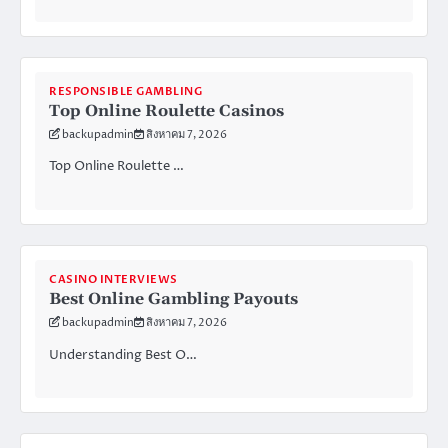
RESPONSIBLE GAMBLING
Top Online Roulette Casinos
backupadmin
สิงหาคม 7, 2026
Top Online Roulette …
CASINO INTERVIEWS
Best Online Gambling Payouts
backupadmin
สิงหาคม 7, 2026
Understanding Best O…