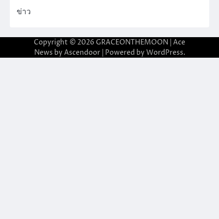
ข่าว
Copyright © 2026
GRACEONTHEMOON
| Ace
News by
Ascendoor
| Powered by
WordPress
.