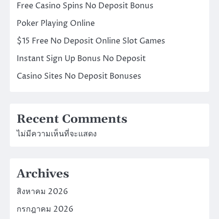
Free Casino Spins No Deposit Bonus
Poker Playing Online
$15 Free No Deposit Online Slot Games
Instant Sign Up Bonus No Deposit
Casino Sites No Deposit Bonuses
Recent Comments
ไม่มีความเห็นที่จะแสดง
Archives
สิงหาคม 2026
กรกฎาคม 2026