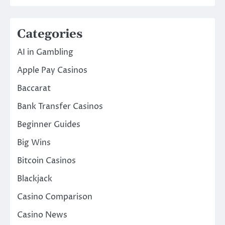
Categories
AI in Gambling
Apple Pay Casinos
Baccarat
Bank Transfer Casinos
Beginner Guides
Big Wins
Bitcoin Casinos
Blackjack
Casino Comparison
Casino News