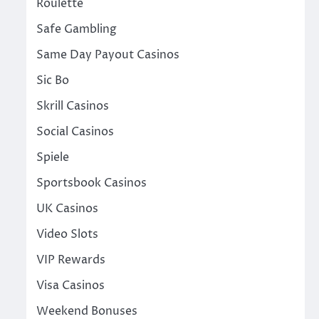
Roulette
Safe Gambling
Same Day Payout Casinos
Sic Bo
Skrill Casinos
Social Casinos
Spiele
Sportsbook Casinos
UK Casinos
Video Slots
VIP Rewards
Visa Casinos
Weekend Bonuses