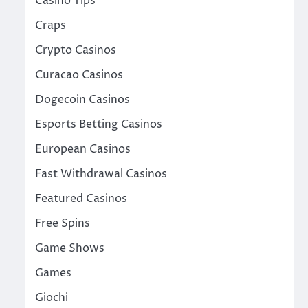
Casino Tips
Craps
Crypto Casinos
Curacao Casinos
Dogecoin Casinos
Esports Betting Casinos
European Casinos
Fast Withdrawal Casinos
Featured Casinos
Free Spins
Game Shows
Games
Giochi