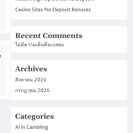
Casino Sites No Deposit Bonuses
Recent Comments
ไม่มีความเห็นที่จะแสดง
e
Archives
สิงหาคม 2026
กรกฎาคม 2026
Categories
AI in Gambling