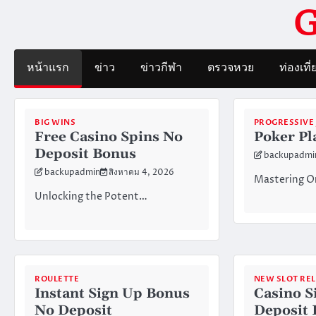
Skip
to
content
หน้าแรก
ข่าว
ข่าวกีฬา
ตรวจหวย
ท่องเที่
BIG WINS
PROGRESSIVE
Free Casino Spins No
Poker Pl
Deposit Bonus
backupadmi
backupadmin
สิงหาคม 4, 2026
Mastering O
Unlocking the Potent…
ROULETTE
NEW SLOT RE
Instant Sign Up Bonus
Casino S
No Deposit
Deposit 