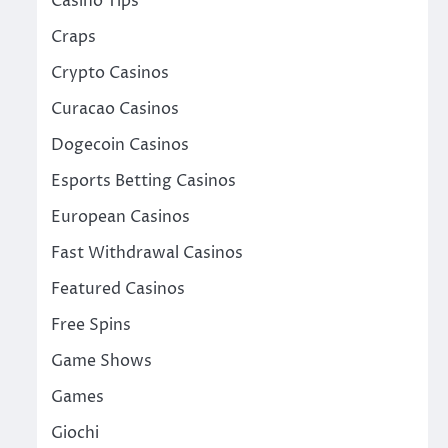
Casino Tips
Craps
Crypto Casinos
Curacao Casinos
Dogecoin Casinos
Esports Betting Casinos
European Casinos
Fast Withdrawal Casinos
Featured Casinos
Free Spins
Game Shows
Games
Giochi