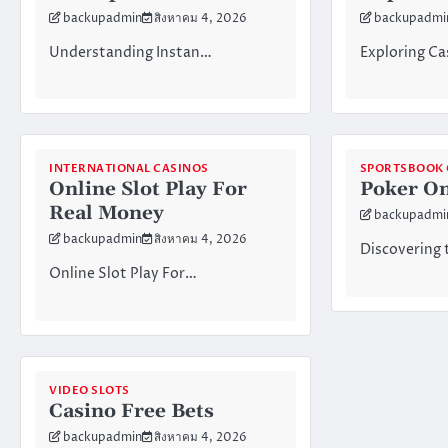
backupadmin
สิงหาคม 4, 2026
backupadmi
Understanding Instan…
Exploring Ca
INTERNATIONAL CASINOS
SPORTSBOOK 
Online Slot Play For
Poker On
Real Money
backupadmi
backupadmin
สิงหาคม 4, 2026
Discovering 
Online Slot Play For…
VIDEO SLOTS
Casino Free Bets
backupadmin
สิงหาคม 4, 2026