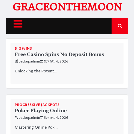
Skip
GRACEONTHEMOON
to
content
BIG WINS
Free Casino Spins No Deposit Bonus
backupadmin
สิงหาคม 4, 2026
Unlocking the Potent…
PROGRESSIVE JACKPOTS
Poker Playing Online
backupadmin
สิงหาคม 4, 2026
Mastering Online Pok…