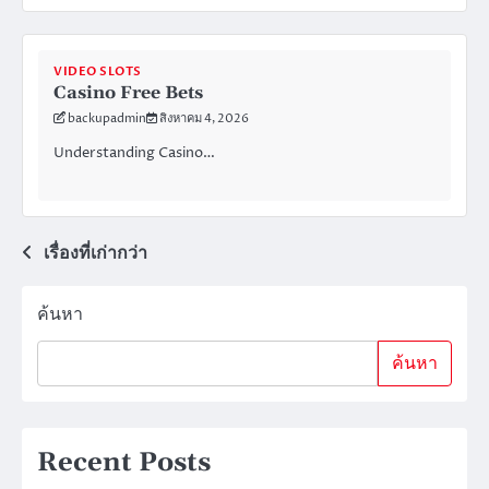
VIDEO SLOTS
Casino Free Bets
backupadmin
สิงหาคม 4, 2026
Understanding Casino…
แนะแนว
เรื่องที่เก่ากว่า
เรื่อง
ค้นหา
ค้นหา
Recent Posts