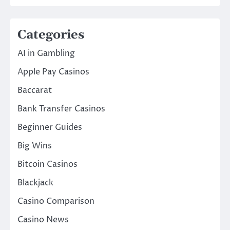
Categories
AI in Gambling
Apple Pay Casinos
Baccarat
Bank Transfer Casinos
Beginner Guides
Big Wins
Bitcoin Casinos
Blackjack
Casino Comparison
Casino News