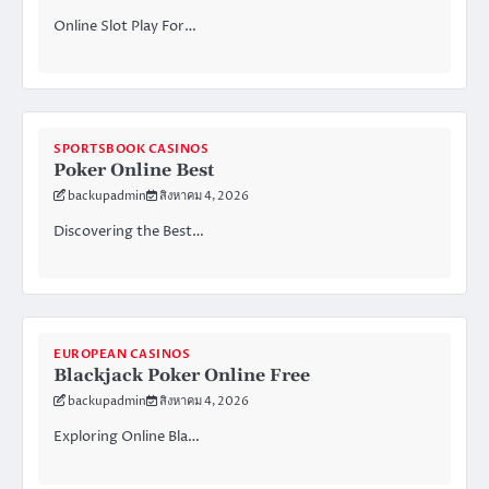
Online Slot Play For…
SPORTSBOOK CASINOS
Poker Online Best
backupadmin
สิงหาคม 4, 2026
Discovering the Best…
EUROPEAN CASINOS
Blackjack Poker Online Free
backupadmin
สิงหาคม 4, 2026
Exploring Online Bla…