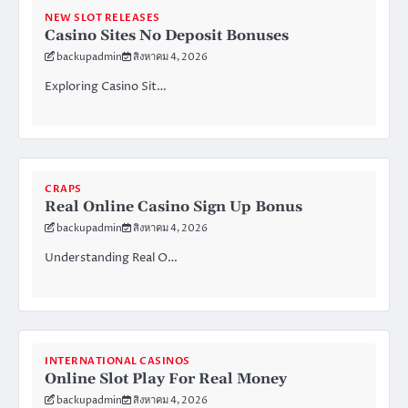
NEW SLOT RELEASES
Casino Sites No Deposit Bonuses
backupadmin
สิงหาคม 4, 2026
Exploring Casino Sit…
CRAPS
Real Online Casino Sign Up Bonus
backupadmin
สิงหาคม 4, 2026
Understanding Real O…
INTERNATIONAL CASINOS
Online Slot Play For Real Money
backupadmin
สิงหาคม 4, 2026