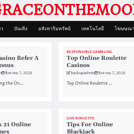
GRACEONTHEMOO
ยว
บันเทิง
อสังหาริมทรัพย์
เทคโนโลยี
โฆษษณ
RESPONSIBLE GAMBLING
asino Refer A
Top Online Roulette
Bonus
Casinos
n
สิงหาคม 7, 2026
backupadmin
สิงหาคม 7, 2026
ng the On…
Top Online Roulette …
LIVE ROULETTE
k 21 Online
Tips For Online
mes
Blackjack