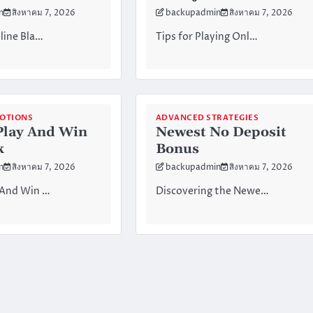
n
สิงหาคม 7, 2026
backupadmin
สิงหาคม 7, 2026
line Bla…
Tips for Playing Onl…
OTIONS
ADVANCED STRATEGIES
Play And Win
Newest No Deposit
k
Bonus
n
สิงหาคม 7, 2026
backupadmin
สิงหาคม 7, 2026
 And Win …
Discovering the Newe…