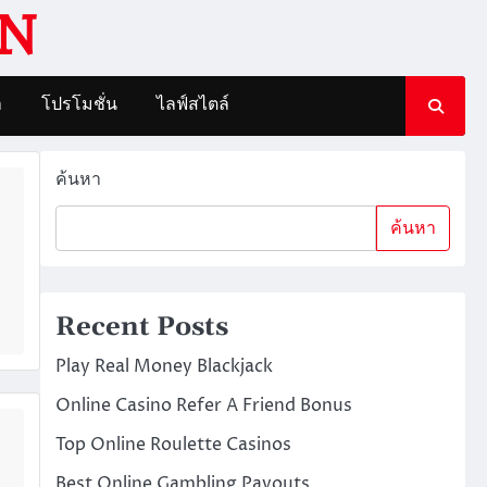
N
า
โปรโมชั่น
ไลฟ์สไตล์
ค้นหา
ค้นหา
Recent Posts
Play Real Money Blackjack
Online Casino Refer A Friend Bonus
Top Online Roulette Casinos
Best Online Gambling Payouts