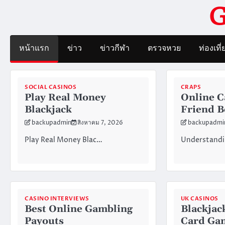
Skip
to
content
หน้าแรก
ข่าว
ข่าวกีฬา
ตรวจหวย
ท่องเที่
SOCIAL CASINOS
CRAPS
Play Real Money
Online C
Blackjack
Friend 
backupadmin
สิงหาคม 7, 2026
backupadmi
Play Real Money Blac…
Understandi
CASINO INTERVIEWS
UK CASINOS
Best Online Gambling
Blackjac
Payouts
Card Ga