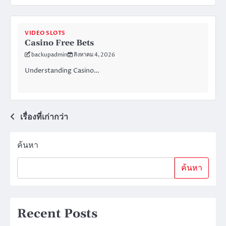
VIDEO SLOTS
Casino Free Bets
backupadmin
สิงหาคม 4, 2026
Understanding Casino…
แนะแนว
เรื่องที่เก่ากว่า
เรื่อง
ค้นหา
ค้นหา
Recent Posts