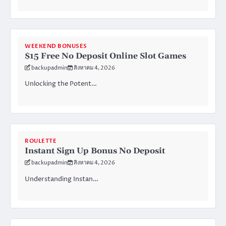
WEEKEND BONUSES
$15 Free No Deposit Online Slot Games
backupadmin
สิงหาคม 4, 2026
Unlocking the Potent…
ROULETTE
Instant Sign Up Bonus No Deposit
backupadmin
สิงหาคม 4, 2026
Understanding Instan…