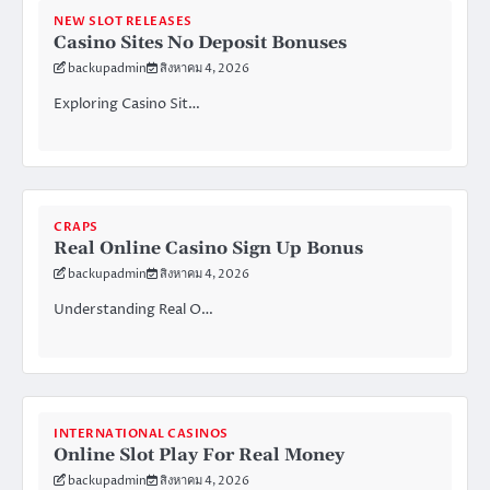
NEW SLOT RELEASES
Casino Sites No Deposit Bonuses
backupadmin
สิงหาคม 4, 2026
Exploring Casino Sit…
CRAPS
Real Online Casino Sign Up Bonus
backupadmin
สิงหาคม 4, 2026
Understanding Real O…
INTERNATIONAL CASINOS
Online Slot Play For Real Money
backupadmin
สิงหาคม 4, 2026