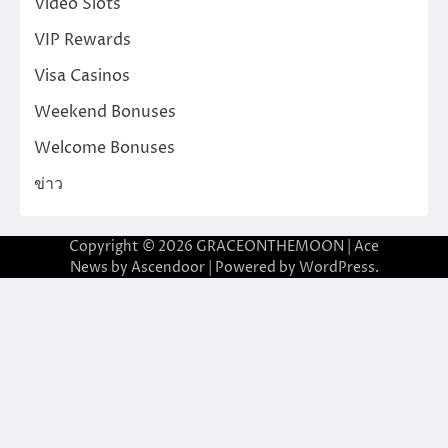
Video Slots
VIP Rewards
Visa Casinos
Weekend Bonuses
Welcome Bonuses
ข่าว
Copyright © 2026
GRACEONTHEMOON
| Ace
News by
Ascendoor
| Powered by
WordPress
.