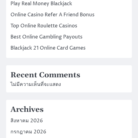
Play Real Money Blackjack
Online Casino Refer A Friend Bonus
Top Online Roulette Casinos
Best Online Gambling Payouts
Blackjack 21 Online Card Games
Recent Comments
ไม่มีความเห็นที่จะแสดง
Archives
สิงหาคม 2026
กรกฎาคม 2026