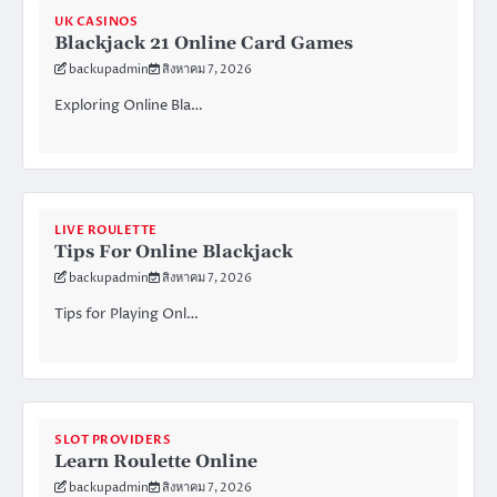
UK CASINOS
Blackjack 21 Online Card Games
backupadmin
สิงหาคม 7, 2026
Exploring Online Bla…
LIVE ROULETTE
Tips For Online Blackjack
backupadmin
สิงหาคม 7, 2026
Tips for Playing Onl…
SLOT PROVIDERS
Learn Roulette Online
backupadmin
สิงหาคม 7, 2026