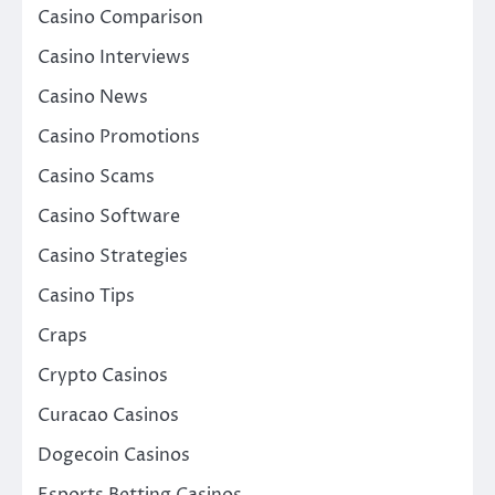
Casino Comparison
Casino Interviews
Casino News
Casino Promotions
Casino Scams
Casino Software
Casino Strategies
Casino Tips
Craps
Crypto Casinos
Curacao Casinos
Dogecoin Casinos
Esports Betting Casinos