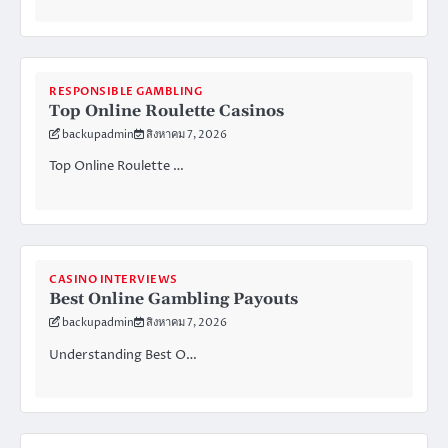
RESPONSIBLE GAMBLING
Top Online Roulette Casinos
backupadmin
สิงหาคม 7, 2026
Top Online Roulette …
CASINO INTERVIEWS
Best Online Gambling Payouts
backupadmin
สิงหาคม 7, 2026
Understanding Best O…