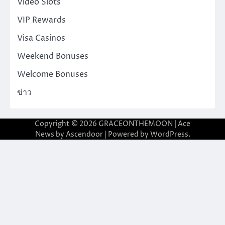
Video Slots
VIP Rewards
Visa Casinos
Weekend Bonuses
Welcome Bonuses
ข่าว
Copyright © 2026
GRACEONTHEMOON
| Ace
News by
Ascendoor
| Powered by
WordPress
.