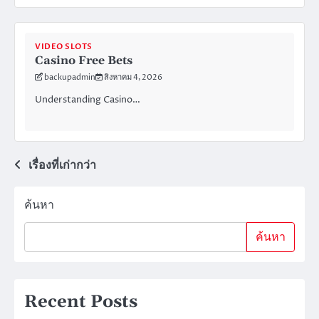
VIDEO SLOTS
Casino Free Bets
backupadmin
สิงหาคม 4, 2026
Understanding Casino…
แนะแนว
เรื่องที่เก่ากว่า
เรื่อง
ค้นหา
ค้นหา
Recent Posts