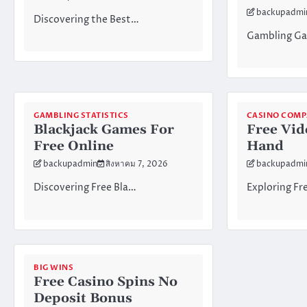
backupadmi
Discovering the Best…
Gambling G
GAMBLING STATISTICS
CASINO COMP
Blackjack Games For
Free Vid
Free Online
Hand
backupadmin
สิงหาคม 7, 2026
backupadmi
Discovering Free Bla…
Exploring Fr
BIG WINS
Free Casino Spins No
Deposit Bonus