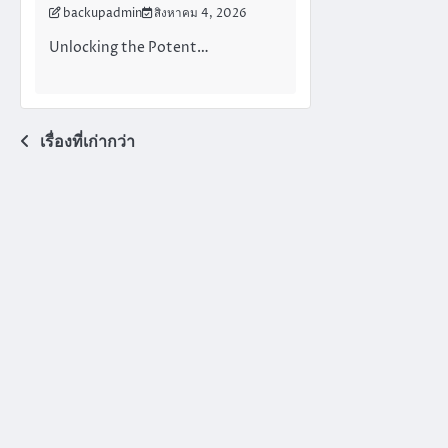
backupadmin
สิงหาคม 4, 2026
Unlocking the Potent…
แนะแนว
เรื่องที่เก่ากว่า
เรื่อง