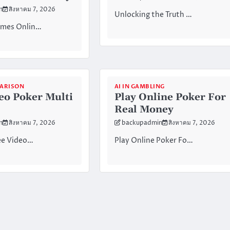
n
สิงหาคม 7, 2026
Unlocking the Truth …
ames Onlin…
ARISON
AI IN GAMBLING
eo Poker Multi
Play Online Poker For
Real Money
n
สิงหาคม 7, 2026
backupadmin
สิงหาคม 7, 2026
ee Video…
Play Online Poker Fo…