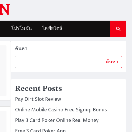
N
า
โปรโมชั่น
ไลฟ์สไตล์
ค้นหา
ค้นหา
Recent Posts
Pay Dirt Slot Review
Online Mobile Casino Free Signup Bonus
Play 3 Card Poker Online Real Money
Free 3 Card Poker App