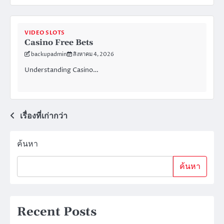
VIDEO SLOTS
Casino Free Bets
backupadmin
สิงหาคม 4, 2026
Understanding Casino…
แนะแนว
เรื่องที่เก่ากว่า
เรื่อง
ค้นหา
ค้นหา
Recent Posts