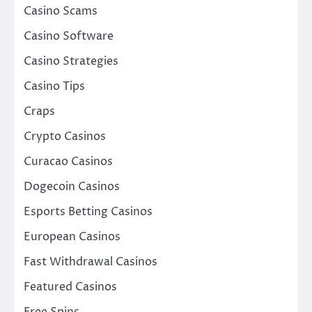
Casino Scams
Casino Software
Casino Strategies
Casino Tips
Craps
Crypto Casinos
Curacao Casinos
Dogecoin Casinos
Esports Betting Casinos
European Casinos
Fast Withdrawal Casinos
Featured Casinos
Free Spins