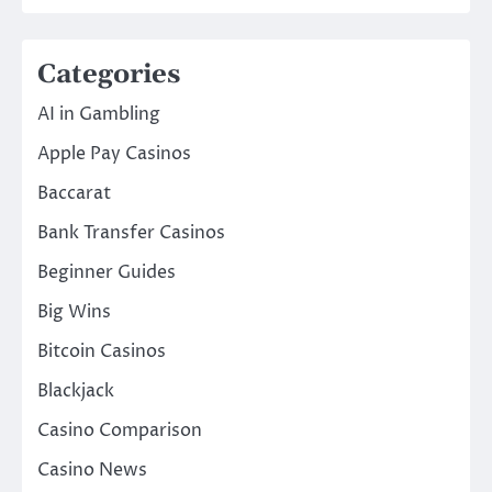
Categories
AI in Gambling
Apple Pay Casinos
Baccarat
Bank Transfer Casinos
Beginner Guides
Big Wins
Bitcoin Casinos
Blackjack
Casino Comparison
Casino News