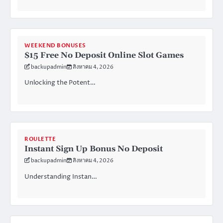
WEEKEND BONUSES
$15 Free No Deposit Online Slot Games
backupadmin
สิงหาคม 4, 2026
Unlocking the Potent…
ROULETTE
Instant Sign Up Bonus No Deposit
backupadmin
สิงหาคม 4, 2026
Understanding Instan…