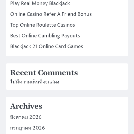
Play Real Money Blackjack
Online Casino Refer A Friend Bonus
Top Online Roulette Casinos
Best Online Gambling Payouts
Blackjack 21 Online Card Games
Recent Comments
ไม่มีความเห็นที่จะแสดง
Archives
สิงหาคม 2026
กรกฎาคม 2026