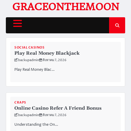
Skip
GRACEONTHEMOON
to
content
SOCIAL CASINOS
Play Real Money Blackjack
backupadmin
สิงหาคม 7, 2026
Play Real Money Blac…
CRAPS
Online Casino Refer A Friend Bonus
backupadmin
สิงหาคม 7, 2026
Understanding the On…