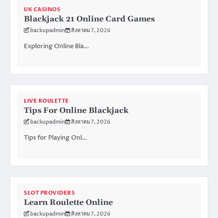
UK CASINOS
Blackjack 21 Online Card Games
backupadmin
สิงหาคม 7, 2026
Exploring Online Bla…
LIVE ROULETTE
Tips For Online Blackjack
backupadmin
สิงหาคม 7, 2026
Tips for Playing Onl…
SLOT PROVIDERS
Learn Roulette Online
backupadmin
สิงหาคม 7, 2026