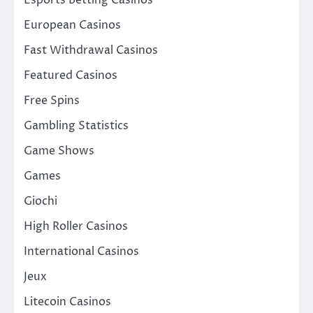
European Casinos
Fast Withdrawal Casinos
Featured Casinos
Free Spins
Gambling Statistics
Game Shows
Games
Giochi
High Roller Casinos
International Casinos
Jeux
Litecoin Casinos