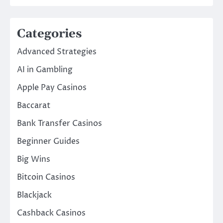
Categories
Advanced Strategies
AI in Gambling
Apple Pay Casinos
Baccarat
Bank Transfer Casinos
Beginner Guides
Big Wins
Bitcoin Casinos
Blackjack
Cashback Casinos