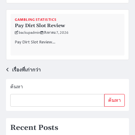
GAMBLING STATISTICS
Pay Dirt Slot Review
backupadmin
สิงหาคม 7, 2026
Pay Dirt Slot Review…
แนะแนว
เรื่องที่เก่ากว่า
เรื่อง
ค้นหา
ค้นหา
Recent Posts