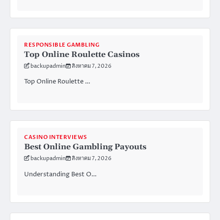
RESPONSIBLE GAMBLING
Top Online Roulette Casinos
backupadmin
สิงหาคม 7, 2026
Top Online Roulette …
CASINO INTERVIEWS
Best Online Gambling Payouts
backupadmin
สิงหาคม 7, 2026
Understanding Best O…