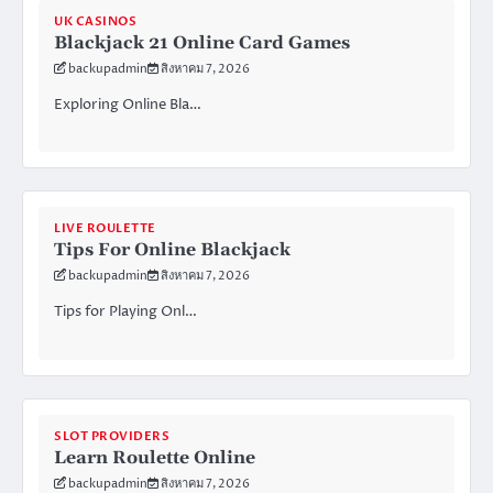
UK CASINOS
Blackjack 21 Online Card Games
backupadmin
สิงหาคม 7, 2026
Exploring Online Bla…
LIVE ROULETTE
Tips For Online Blackjack
backupadmin
สิงหาคม 7, 2026
Tips for Playing Onl…
SLOT PROVIDERS
Learn Roulette Online
backupadmin
สิงหาคม 7, 2026