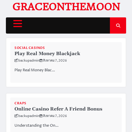
Skip
GRACEONTHEMOON
to
content
SOCIAL CASINOS
Play Real Money Blackjack
backupadmin
สิงหาคม 7, 2026
Play Real Money Blac…
CRAPS
Online Casino Refer A Friend Bonus
backupadmin
สิงหาคม 7, 2026
Understanding the On…