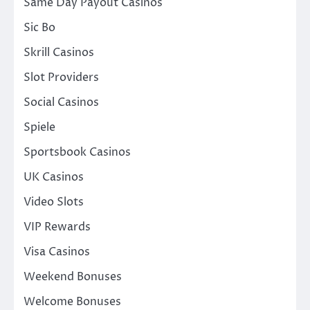
Same Day Payout Casinos
Sic Bo
Skrill Casinos
Slot Providers
Social Casinos
Spiele
Sportsbook Casinos
UK Casinos
Video Slots
VIP Rewards
Visa Casinos
Weekend Bonuses
Welcome Bonuses