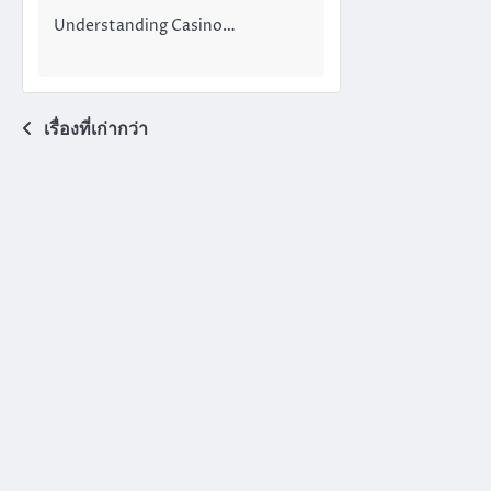
Understanding Casino…
แนะแนว
เรื่องที่เก่ากว่า
เรื่อง