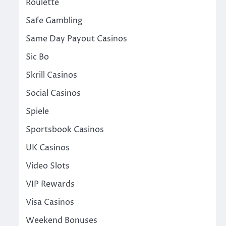
Roulette
Safe Gambling
Same Day Payout Casinos
Sic Bo
Skrill Casinos
Social Casinos
Spiele
Sportsbook Casinos
UK Casinos
Video Slots
VIP Rewards
Visa Casinos
Weekend Bonuses