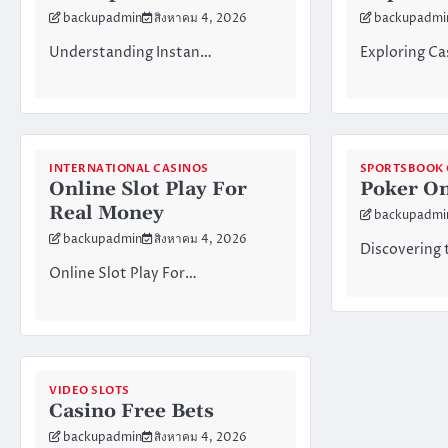
backupadmin
สิงหาคม 4, 2026
backupadmi
Understanding Instan…
Exploring Ca
INTERNATIONAL CASINOS
SPORTSBOOK 
Online Slot Play For
Poker On
Real Money
backupadmi
backupadmin
สิงหาคม 4, 2026
Discovering 
Online Slot Play For…
VIDEO SLOTS
Casino Free Bets
backupadmin
สิงหาคม 4, 2026