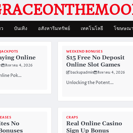
GRACEONTHEMOO
ยว
บันเทิง
อสังหาริมทรัพย์
เทคโนโลยี
โฆษษณ
 JACKPOTS
WEEKEND BONUSES
aying Online
$15 Free No Deposit
Online Slot Games
n
สิงหาคม 4, 2026
backupadmin
สิงหาคม 4, 2026
nline Pok…
Unlocking the Potent…
LEASES
CRAPS
ites No
Real Online Casino
Bonuses
Sign Up Bonus