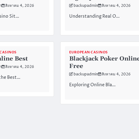
n
สิงหาคม 4, 2026
backupadmin
สิงหาคม 4, 2026
sino Sit…
Understanding Real O…
CASINOS
EUROPEAN CASINOS
line Best
Blackjack Poker Onlin
Free
n
สิงหาคม 4, 2026
backupadmin
สิงหาคม 4, 2026
the Best…
Exploring Online Bla…