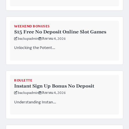
WEEKEND BONUSES
$15 Free No Deposit Online Slot Games
backupadmin
สิงหาคม 4, 2026
Unlocking the Potent…
ROULETTE
Instant Sign Up Bonus No Deposit
backupadmin
สิงหาคม 4, 2026
Understanding Instan…