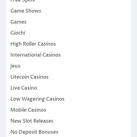
Game Shows
Games
Giochi
High Roller Casinos
International Casinos
Jeux
Litecoin Casinos
Live Casino
Low Wagering Casinos
Mobile Casinos
New Slot Releases
No Deposit Bonuses