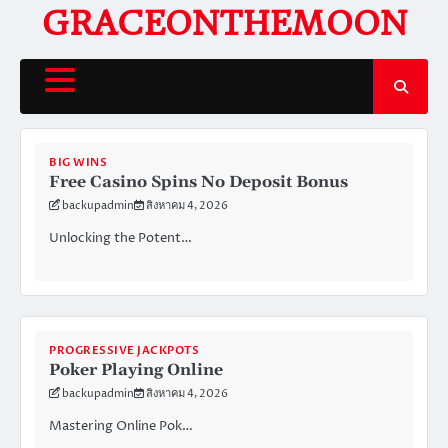
Skip
GRACEONTHEMOON
to
content
BIG WINS
Free Casino Spins No Deposit Bonus
backupadmin
สิงหาคม 4, 2026
Unlocking the Potent…
PROGRESSIVE JACKPOTS
Poker Playing Online
backupadmin
สิงหาคม 4, 2026
Mastering Online Pok…