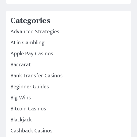
Categories
Advanced Strategies
AI in Gambling
Apple Pay Casinos
Baccarat
Bank Transfer Casinos
Beginner Guides
Big Wins
Bitcoin Casinos
Blackjack
Cashback Casinos