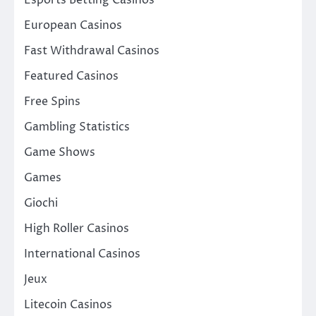
European Casinos
Fast Withdrawal Casinos
Featured Casinos
Free Spins
Gambling Statistics
Game Shows
Games
Giochi
High Roller Casinos
International Casinos
Jeux
Litecoin Casinos