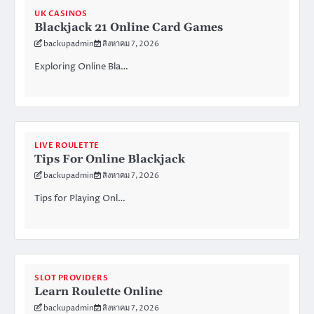
UK CASINOS
Blackjack 21 Online Card Games
backupadmin
สิงหาคม 7, 2026
Exploring Online Bla…
LIVE ROULETTE
Tips For Online Blackjack
backupadmin
สิงหาคม 7, 2026
Tips for Playing Onl…
SLOT PROVIDERS
Learn Roulette Online
backupadmin
สิงหาคม 7, 2026