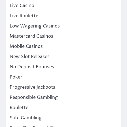
Live Casino
Live Roulette
Low Wagering Casinos
Mastercard Casinos
Mobile Casinos
New Slot Releases
No Deposit Bonuses
Poker
Progressive Jackpots
Responsible Gambling
Roulette
Safe Gambling