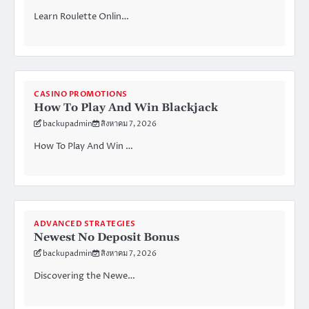
Learn Roulette Onlin…
CASINO PROMOTIONS
How To Play And Win Blackjack
backupadmin
สิงหาคม 7, 2026
How To Play And Win …
ADVANCED STRATEGIES
Newest No Deposit Bonus
backupadmin
สิงหาคม 7, 2026
Discovering the Newe…