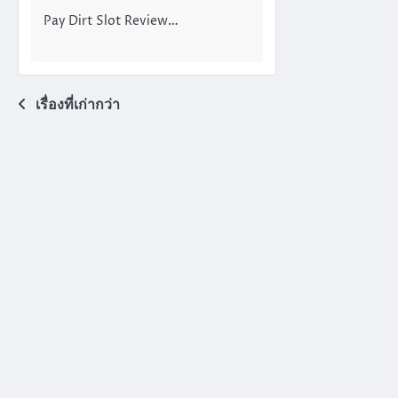
Pay Dirt Slot Review…
แนะแนว
เรื่องที่เก่ากว่า
เรื่อง