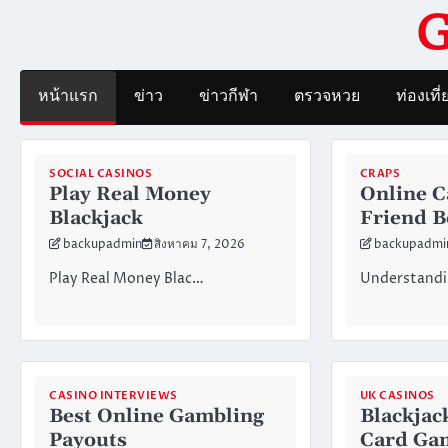
Skip
to
content
หน้าแรก
ข่าว
ข่าวกีฬา
ตรวจหวย
ท่องเที่
SOCIAL CASINOS
CRAPS
Play Real Money
Online C
Blackjack
Friend 
backupadmin
สิงหาคม 7, 2026
backupadmi
Play Real Money Blac…
Understandi
CASINO INTERVIEWS
UK CASINOS
Best Online Gambling
Blackjac
Payouts
Card Ga