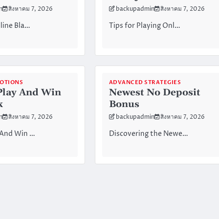
n
สิงหาคม 7, 2026
backupadmin
สิงหาคม 7, 2026
line Bla…
Tips for Playing Onl…
OTIONS
ADVANCED STRATEGIES
Play And Win
Newest No Deposit
k
Bonus
n
สิงหาคม 7, 2026
backupadmin
สิงหาคม 7, 2026
 And Win …
Discovering the Newe…