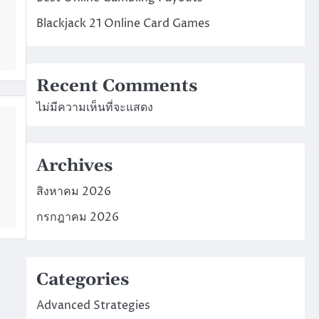
Blackjack 21 Online Card Games
Recent Comments
ไม่มีความเห็นที่จะแสดง
Archives
สิงหาคม 2026
กรกฎาคม 2026
Categories
Advanced Strategies