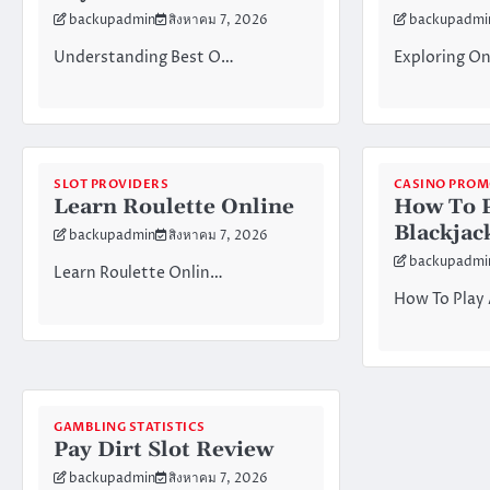
backupadmin
สิงหาคม 7, 2026
backupadmi
Understanding Best O…
Exploring On
SLOT PROVIDERS
CASINO PROM
Learn Roulette Online
How To 
Blackjac
backupadmin
สิงหาคม 7, 2026
backupadmi
Learn Roulette Onlin…
How To Play
GAMBLING STATISTICS
Pay Dirt Slot Review
backupadmin
สิงหาคม 7, 2026