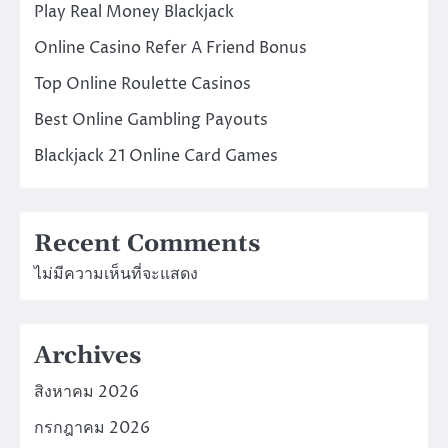
Play Real Money Blackjack
Online Casino Refer A Friend Bonus
Top Online Roulette Casinos
Best Online Gambling Payouts
Blackjack 21 Online Card Games
Recent Comments
ไม่มีความเห็นที่จะแสดง
Archives
สิงหาคม 2026
กรกฎาคม 2026