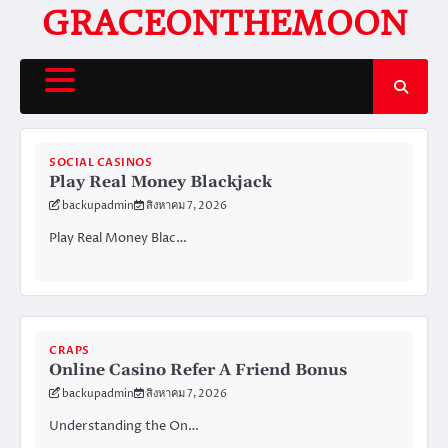
Skip
GRACEONTHEMOON
to
content
SOCIAL CASINOS
Play Real Money Blackjack
backupadmin
สิงหาคม 7, 2026
Play Real Money Blac…
CRAPS
Online Casino Refer A Friend Bonus
backupadmin
สิงหาคม 7, 2026
Understanding the On…