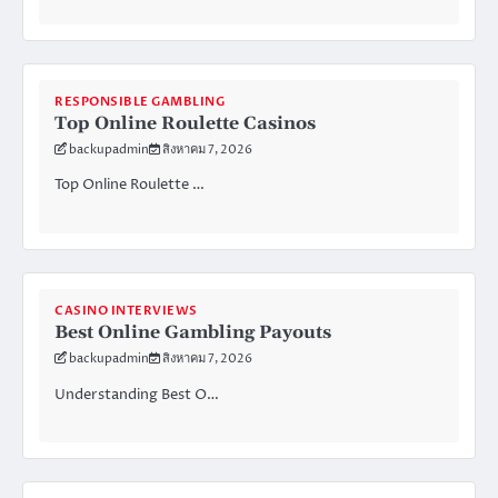
RESPONSIBLE GAMBLING
Top Online Roulette Casinos
backupadmin
สิงหาคม 7, 2026
Top Online Roulette …
CASINO INTERVIEWS
Best Online Gambling Payouts
backupadmin
สิงหาคม 7, 2026
Understanding Best O…