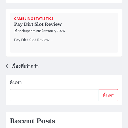
GAMBLING STATISTICS
Pay Dirt Slot Review
backupadmin
สิงหาคม 7, 2026
Pay Dirt Slot Review…
แนะแนว
เรื่องที่เก่ากว่า
เรื่อง
ค้นหา
ค้นหา
Recent Posts