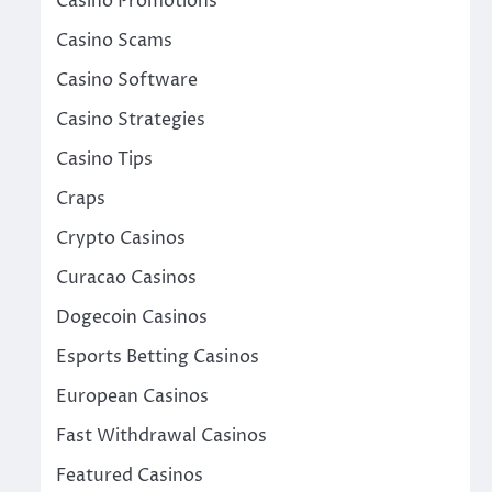
Casino Promotions
Casino Scams
Casino Software
Casino Strategies
Casino Tips
Craps
Crypto Casinos
Curacao Casinos
Dogecoin Casinos
Esports Betting Casinos
European Casinos
Fast Withdrawal Casinos
Featured Casinos