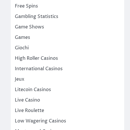
Free Spins
Gambling Statistics
Game Shows
Games
Giochi
High Roller Casinos
International Casinos
Jeux
Litecoin Casinos
Live Casino
Live Roulette
Low Wagering Casinos