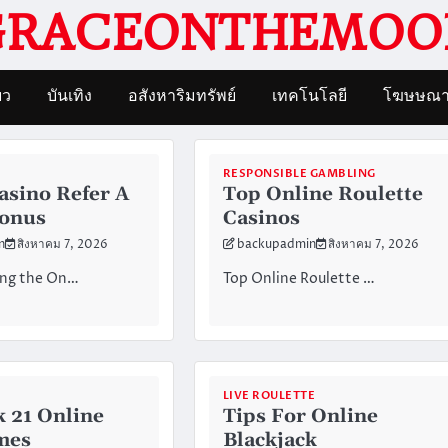
GRACEONTHEMOO
ยว
บันเทิง
อสังหาริมทรัพย์
เทคโนโลยี
โฆษษณ
RESPONSIBLE GAMBLING
asino Refer A
Top Online Roulette
Bonus
Casinos
n
สิงหาคม 7, 2026
backupadmin
สิงหาคม 7, 2026
ng the On…
Top Online Roulette …
LIVE ROULETTE
k 21 Online
Tips For Online
mes
Blackjack