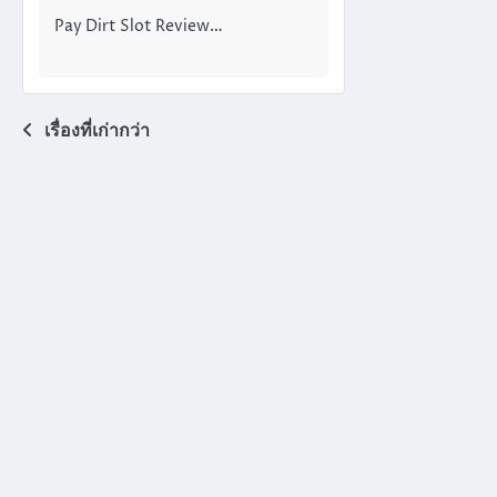
Pay Dirt Slot Review…
แนะแนว
เรื่องที่เก่ากว่า
เรื่อง