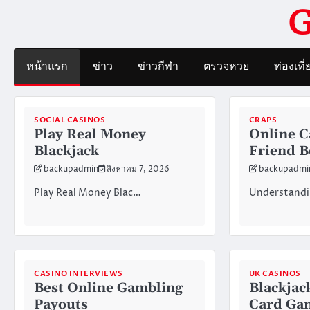
Skip
to
content
หน้าแรก
ข่าว
ข่าวกีฬา
ตรวจหวย
ท่องเที่
SOCIAL CASINOS
CRAPS
Play Real Money
Online C
Blackjack
Friend 
backupadmin
สิงหาคม 7, 2026
backupadmi
Play Real Money Blac…
Understandi
CASINO INTERVIEWS
UK CASINOS
Best Online Gambling
Blackjac
Payouts
Card Ga