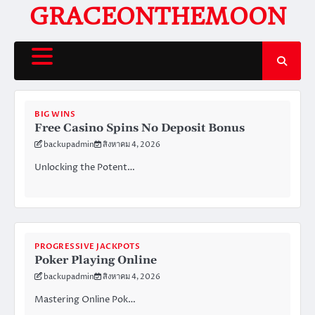
Skip
GRACEONTHEMOON
to
content
BIG WINS
Free Casino Spins No Deposit Bonus
backupadmin
สิงหาคม 4, 2026
Unlocking the Potent…
PROGRESSIVE JACKPOTS
Poker Playing Online
backupadmin
สิงหาคม 4, 2026
Mastering Online Pok…