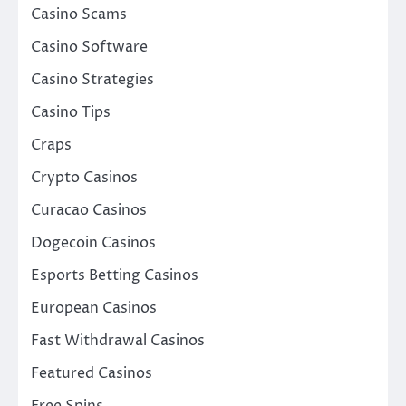
Casino Scams
Casino Software
Casino Strategies
Casino Tips
Craps
Crypto Casinos
Curacao Casinos
Dogecoin Casinos
Esports Betting Casinos
European Casinos
Fast Withdrawal Casinos
Featured Casinos
Free Spins