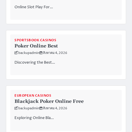
Online Slot Play For…
SPORTSBOOK CASINOS
Poker Online Best
backupadmin
สิงหาคม 4, 2026
Discovering the Best…
EUROPEAN CASINOS
Blackjack Poker Online Free
backupadmin
สิงหาคม 4, 2026
Exploring Online Bla…