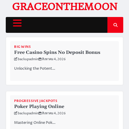
Skip
GRACEONTHEMOON
to
content
BIG WINS
Free Casino Spins No Deposit Bonus
backupadmin
สิงหาคม 4, 2026
Unlocking the Potent…
PROGRESSIVE JACKPOTS
Poker Playing Online
backupadmin
สิงหาคม 4, 2026
Mastering Online Pok…