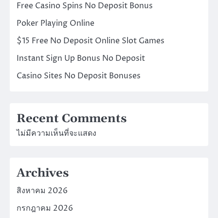
Free Casino Spins No Deposit Bonus
Poker Playing Online
$15 Free No Deposit Online Slot Games
Instant Sign Up Bonus No Deposit
Casino Sites No Deposit Bonuses
Recent Comments
ไม่มีความเห็นที่จะแสดง
Archives
สิงหาคม 2026
กรกฎาคม 2026