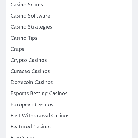
Casino Scams
Casino Software
Casino Strategies
Casino Tips
Craps
Crypto Casinos
Curacao Casinos
Dogecoin Casinos
Esports Betting Casinos
European Casinos
Fast Withdrawal Casinos
Featured Casinos
Free Spins