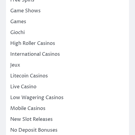
Game Shows
Games
Giochi
High Roller Casinos
International Casinos
Jeux
Litecoin Casinos
Live Casino
Low Wagering Casinos
Mobile Casinos
New Slot Releases
No Deposit Bonuses