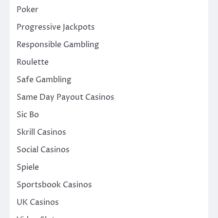
Poker
Progressive Jackpots
Responsible Gambling
Roulette
Safe Gambling
Same Day Payout Casinos
Sic Bo
Skrill Casinos
Social Casinos
Spiele
Sportsbook Casinos
UK Casinos