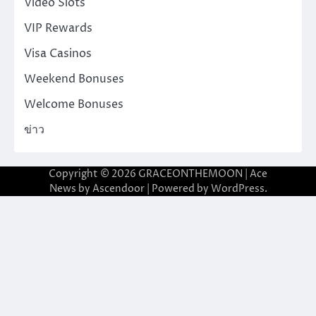
Video Slots
VIP Rewards
Visa Casinos
Weekend Bonuses
Welcome Bonuses
ข่าว
Copyright © 2026
GRACEONTHEMOON
| Ace
News by
Ascendoor
| Powered by
WordPress
.