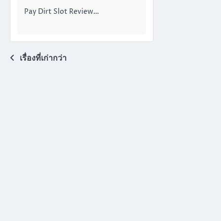
Pay Dirt Slot Review…
แนะแนว
เรื่องที่เก่ากว่า
เรื่อง