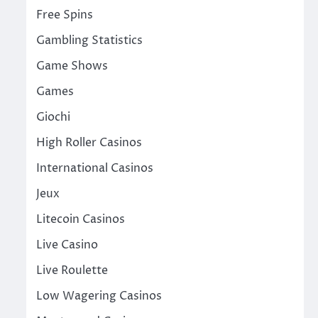
Free Spins
Gambling Statistics
Game Shows
Games
Giochi
High Roller Casinos
International Casinos
Jeux
Litecoin Casinos
Live Casino
Live Roulette
Low Wagering Casinos