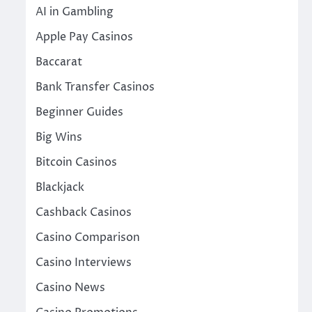
AI in Gambling
Apple Pay Casinos
Baccarat
Bank Transfer Casinos
Beginner Guides
Big Wins
Bitcoin Casinos
Blackjack
Cashback Casinos
Casino Comparison
Casino Interviews
Casino News