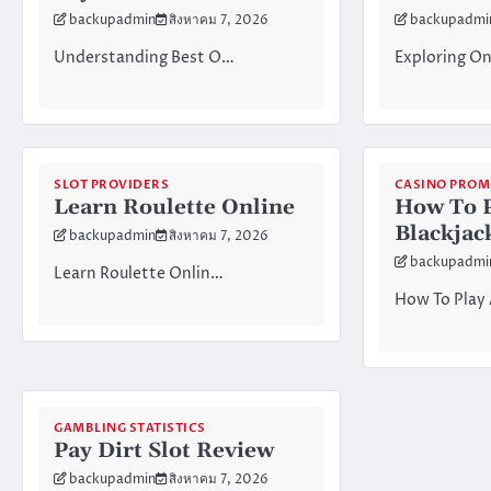
backupadmin
สิงหาคม 7, 2026
backupadmi
Understanding Best O…
Exploring On
SLOT PROVIDERS
CASINO PROM
Learn Roulette Online
How To 
Blackjac
backupadmin
สิงหาคม 7, 2026
backupadmi
Learn Roulette Onlin…
How To Play
GAMBLING STATISTICS
Pay Dirt Slot Review
backupadmin
สิงหาคม 7, 2026