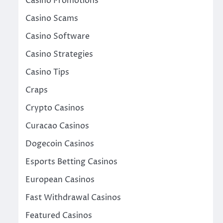
Casino Promotions
Casino Scams
Casino Software
Casino Strategies
Casino Tips
Craps
Crypto Casinos
Curacao Casinos
Dogecoin Casinos
Esports Betting Casinos
European Casinos
Fast Withdrawal Casinos
Featured Casinos