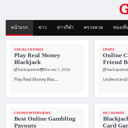
Skip
to
content
หน้าแรก
ข่าว
ข่าวกีฬา
ตรวจหวย
ท่องเที่
SOCIAL CASINOS
CRAPS
Play Real Money
Online C
Blackjack
Friend 
backupadmin
สิงหาคม 7, 2026
backupadmi
Play Real Money Blac…
Understandi
CASINO INTERVIEWS
UK CASINOS
Best Online Gambling
Blackjac
Payouts
Card Ga