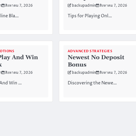
n
สิงหาคม 7, 2026
backupadmin
สิงหาคม 7, 2026
line Bla…
Tips for Playing Onl…
OTIONS
ADVANCED STRATEGIES
Play And Win
Newest No Deposit
k
Bonus
n
สิงหาคม 7, 2026
backupadmin
สิงหาคม 7, 2026
 And Win …
Discovering the Newe…