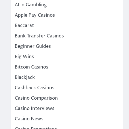
AI in Gambling
Apple Pay Casinos
Baccarat
Bank Transfer Casinos
Beginner Guides
Big Wins
Bitcoin Casinos
Blackjack
Cashback Casinos
Casino Comparison
Casino Interviews
Casino News