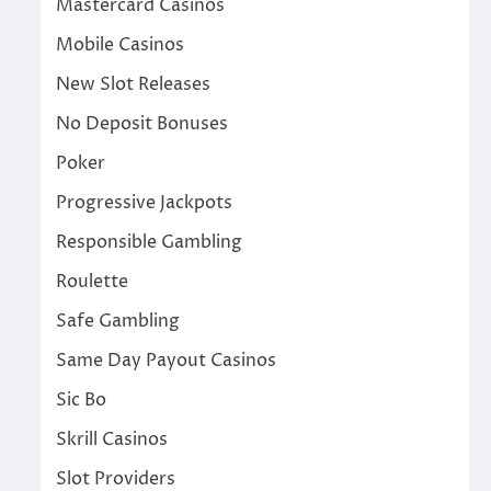
Mastercard Casinos
Mobile Casinos
New Slot Releases
No Deposit Bonuses
Poker
Progressive Jackpots
Responsible Gambling
Roulette
Safe Gambling
Same Day Payout Casinos
Sic Bo
Skrill Casinos
Slot Providers