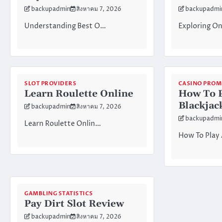
backupadmin
สิงหาคม 7, 2026
backupadmi
Understanding Best O…
Exploring On
SLOT PROVIDERS
CASINO PROM
Learn Roulette Online
How To 
Blackjac
backupadmin
สิงหาคม 7, 2026
backupadmi
Learn Roulette Onlin…
How To Play
GAMBLING STATISTICS
Pay Dirt Slot Review
backupadmin
สิงหาคม 7, 2026