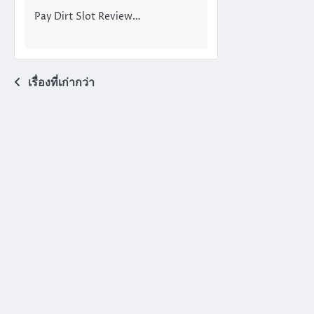
Pay Dirt Slot Review…
แนะแนว
เรื่องที่เก่ากว่า
เรื่อง