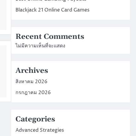
Blackjack 21 Online Card Games
Recent Comments
ไม่มีความเห็นที่จะแสดง
Archives
สิงหาคม 2026
กรกฎาคม 2026
Categories
Advanced Strategies