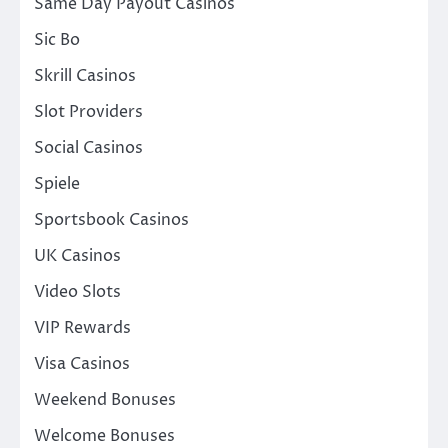
Same Day Payout Casinos
Sic Bo
Skrill Casinos
Slot Providers
Social Casinos
Spiele
Sportsbook Casinos
UK Casinos
Video Slots
VIP Rewards
Visa Casinos
Weekend Bonuses
Welcome Bonuses