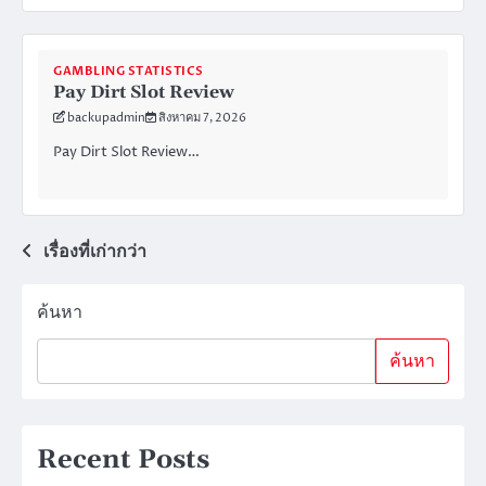
GAMBLING STATISTICS
Pay Dirt Slot Review
backupadmin
สิงหาคม 7, 2026
Pay Dirt Slot Review…
แนะแนว
เรื่องที่เก่ากว่า
เรื่อง
ค้นหา
ค้นหา
Recent Posts