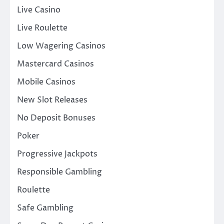
Live Casino
Live Roulette
Low Wagering Casinos
Mastercard Casinos
Mobile Casinos
New Slot Releases
No Deposit Bonuses
Poker
Progressive Jackpots
Responsible Gambling
Roulette
Safe Gambling