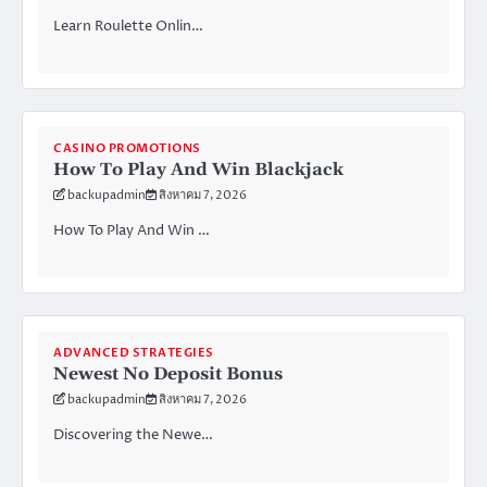
Learn Roulette Onlin…
CASINO PROMOTIONS
How To Play And Win Blackjack
backupadmin
สิงหาคม 7, 2026
How To Play And Win …
ADVANCED STRATEGIES
Newest No Deposit Bonus
backupadmin
สิงหาคม 7, 2026
Discovering the Newe…