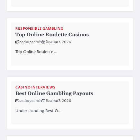
RESPONSIBLE GAMBLING
Top Online Roulette Casinos
backupadmin
สิงหาคม 7, 2026
Top Online Roulette …
CASINO INTERVIEWS
Best Online Gambling Payouts
backupadmin
สิงหาคม 7, 2026
Understanding Best O…