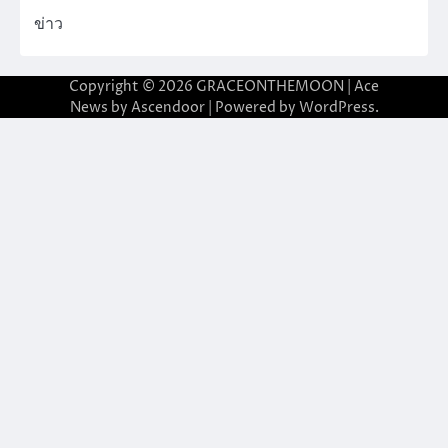
ข่าว
Copyright © 2026
GRACEONTHEMOON
| Ace
News by
Ascendoor
| Powered by
WordPress
.