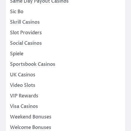
Same Day Payout Casinos
Sic Bo
Skrill Casinos
Slot Providers
Social Casinos
Spiele
Sportsbook Casinos
UK Casinos
Video Slots
VIP Rewards
Visa Casinos
Weekend Bonuses
Welcome Bonuses