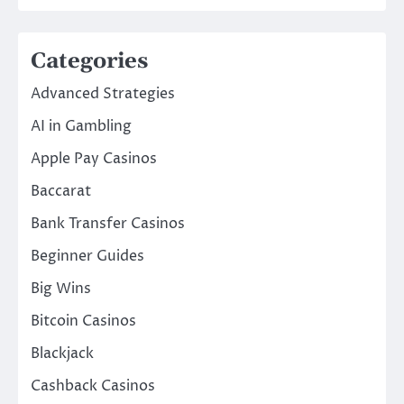
Categories
Advanced Strategies
AI in Gambling
Apple Pay Casinos
Baccarat
Bank Transfer Casinos
Beginner Guides
Big Wins
Bitcoin Casinos
Blackjack
Cashback Casinos