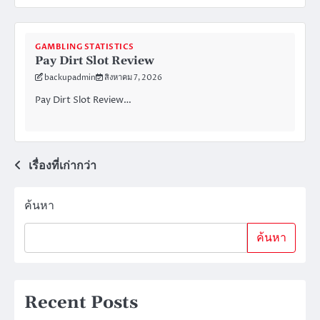
GAMBLING STATISTICS
Pay Dirt Slot Review
backupadmin
สิงหาคม 7, 2026
Pay Dirt Slot Review…
แนะแนว
เรื่องที่เก่ากว่า
เรื่อง
ค้นหา
ค้นหา
Recent Posts