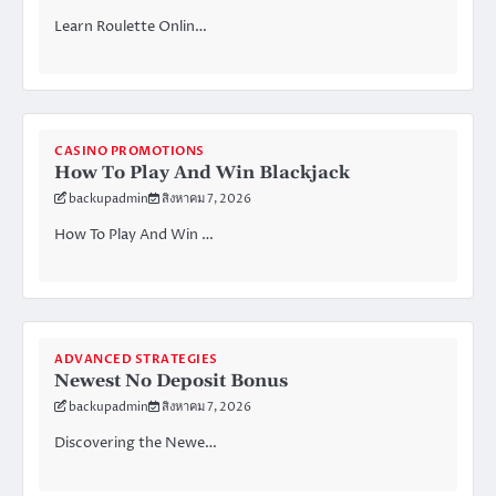
Learn Roulette Onlin…
CASINO PROMOTIONS
How To Play And Win Blackjack
backupadmin
สิงหาคม 7, 2026
How To Play And Win …
ADVANCED STRATEGIES
Newest No Deposit Bonus
backupadmin
สิงหาคม 7, 2026
Discovering the Newe…