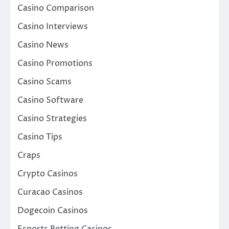
Casino Comparison
Casino Interviews
Casino News
Casino Promotions
Casino Scams
Casino Software
Casino Strategies
Casino Tips
Craps
Crypto Casinos
Curacao Casinos
Dogecoin Casinos
Esports Betting Casinos