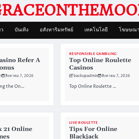
GRACEONTHEMOO
ยว
บันเทิง
อสังหาริมทรัพย์
เทคโนโลยี
โฆษษณ
RESPONSIBLE GAMBLING
asino Refer A
Top Online Roulette
Bonus
Casinos
n
สิงหาคม 7, 2026
backupadmin
สิงหาคม 7, 2026
ng the On…
Top Online Roulette …
LIVE ROULETTE
k 21 Online
Tips For Online
mes
Blackjack