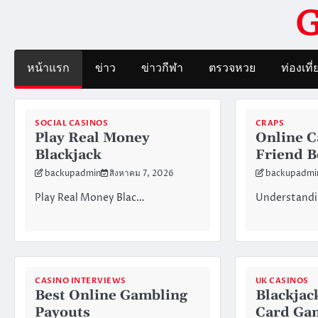
Skip
to
content
หน้าแรก
ข่าว
ข่าวกีฬา
ตรวจหวย
ท่องเที่
SOCIAL CASINOS
CRAPS
Play Real Money
Online C
Blackjack
Friend 
backupadmin
สิงหาคม 7, 2026
backupadmi
Play Real Money Blac…
Understandi
CASINO INTERVIEWS
UK CASINOS
Best Online Gambling
Blackjac
Payouts
Card Ga