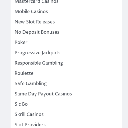
Mastercard Casinos
Mobile Casinos
New Slot Releases
No Deposit Bonuses
Poker
Progressive Jackpots
Responsible Gambling
Roulette
Safe Gambling
Same Day Payout Casinos
Sic Bo
Skrill Casinos
Slot Providers