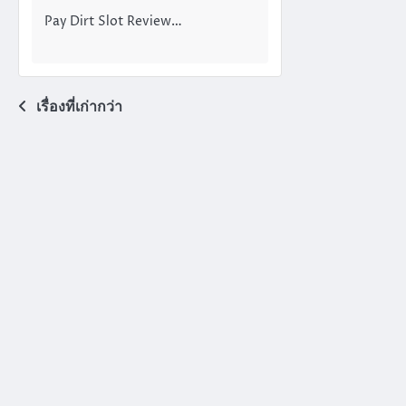
Pay Dirt Slot Review…
แนะแนว
เรื่องที่เก่ากว่า
เรื่อง