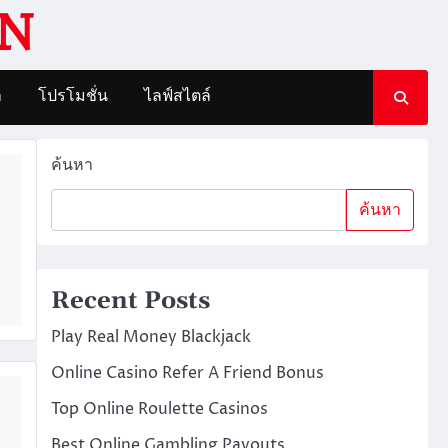
N
า
โปรโมชั่น
ไลฟ์สไตล์
ค้นหา
ค้นหา
Recent Posts
Play Real Money Blackjack
Online Casino Refer A Friend Bonus
Top Online Roulette Casinos
Best Online Gambling Payouts