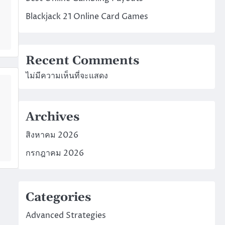
Blackjack 21 Online Card Games
Recent Comments
ไม่มีความเห็นที่จะแสดง
Archives
สิงหาคม 2026
กรกฎาคม 2026
Categories
Advanced Strategies