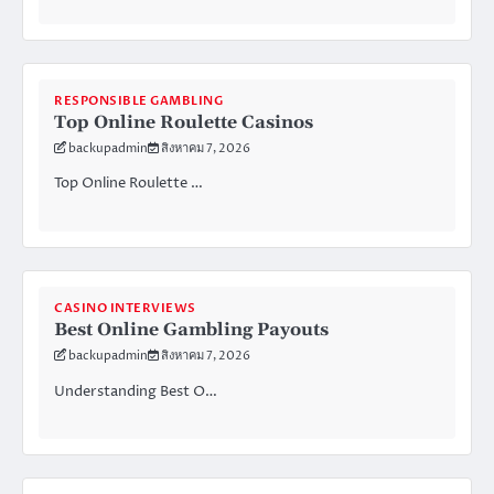
RESPONSIBLE GAMBLING
Top Online Roulette Casinos
backupadmin
สิงหาคม 7, 2026
Top Online Roulette …
CASINO INTERVIEWS
Best Online Gambling Payouts
backupadmin
สิงหาคม 7, 2026
Understanding Best O…