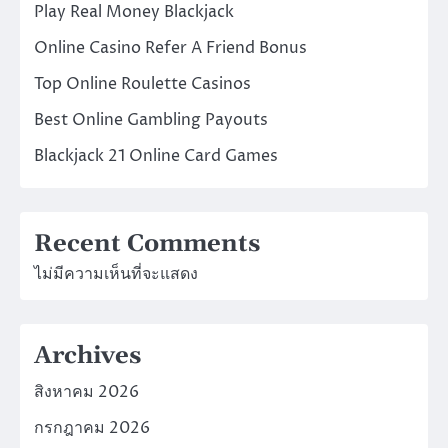
Play Real Money Blackjack
Online Casino Refer A Friend Bonus
Top Online Roulette Casinos
Best Online Gambling Payouts
Blackjack 21 Online Card Games
Recent Comments
ไม่มีความเห็นที่จะแสดง
Archives
สิงหาคม 2026
กรกฎาคม 2026