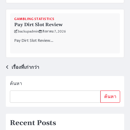
GAMBLING STATISTICS
Pay Dirt Slot Review
backupadmin
สิงหาคม 7, 2026
Pay Dirt Slot Review…
แนะแนว
เรื่องที่เก่ากว่า
เรื่อง
ค้นหา
ค้นหา
Recent Posts