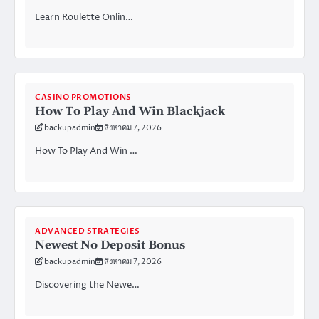
Learn Roulette Onlin…
CASINO PROMOTIONS
How To Play And Win Blackjack
backupadmin
สิงหาคม 7, 2026
How To Play And Win …
ADVANCED STRATEGIES
Newest No Deposit Bonus
backupadmin
สิงหาคม 7, 2026
Discovering the Newe…