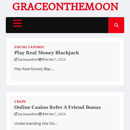
Skip
GRACEONTHEMOON
to
content
SOCIAL CASINOS
Play Real Money Blackjack
backupadmin
สิงหาคม 7, 2026
Play Real Money Blac…
CRAPS
Online Casino Refer A Friend Bonus
backupadmin
สิงหาคม 7, 2026
Understanding the On…