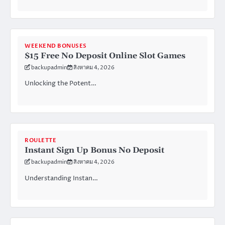
WEEKEND BONUSES
$15 Free No Deposit Online Slot Games
backupadmin
สิงหาคม 4, 2026
Unlocking the Potent…
ROULETTE
Instant Sign Up Bonus No Deposit
backupadmin
สิงหาคม 4, 2026
Understanding Instan…