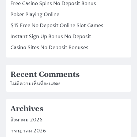
Free Casino Spins No Deposit Bonus
Poker Playing Online
$15 Free No Deposit Online Slot Games
Instant Sign Up Bonus No Deposit
Casino Sites No Deposit Bonuses
Recent Comments
ไม่มีความเห็นที่จะแสดง
Archives
สิงหาคม 2026
กรกฎาคม 2026