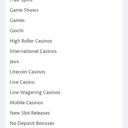
Game Shows
Games
Giochi
High Roller Casinos
International Casinos
Jeux
Litecoin Casinos
Live Casino
Low Wagering Casinos
Mobile Casinos
New Slot Releases
No Deposit Bonuses