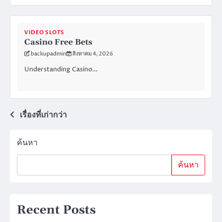
VIDEO SLOTS
Casino Free Bets
backupadmin
สิงหาคม 4, 2026
Understanding Casino…
แนะแนว
เรื่องที่เก่ากว่า
เรื่อง
ค้นหา
ค้นหา
Recent Posts