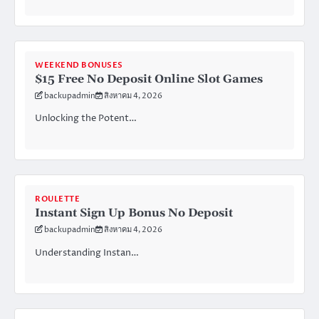
WEEKEND BONUSES
$15 Free No Deposit Online Slot Games
backupadmin
สิงหาคม 4, 2026
Unlocking the Potent…
ROULETTE
Instant Sign Up Bonus No Deposit
backupadmin
สิงหาคม 4, 2026
Understanding Instan…