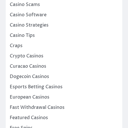
Casino Scams
Casino Software
Casino Strategies
Casino Tips
Craps
Crypto Casinos
Curacao Casinos
Dogecoin Casinos
Esports Betting Casinos
European Casinos
Fast Withdrawal Casinos
Featured Casinos
Free Spins