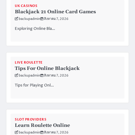
UK CASINOS
Blackjack 21 Online Card Games
backupadmin
สิงหาคม 7, 2026
Exploring Online Bla…
LIVE ROULETTE
Tips For Online Blackjack
backupadmin
สิงหาคม 7, 2026
Tips for Playing Onl…
SLOT PROVIDERS
Learn Roulette Online
backupadmin
สิงหาคม 7, 2026