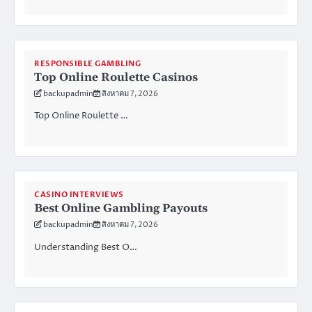
RESPONSIBLE GAMBLING
Top Online Roulette Casinos
backupadmin
สิงหาคม 7, 2026
Top Online Roulette …
CASINO INTERVIEWS
Best Online Gambling Payouts
backupadmin
สิงหาคม 7, 2026
Understanding Best O…