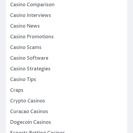
Casino Comparison
Casino Interviews
Casino News
Casino Promotions
Casino Scams
Casino Software
Casino Strategies
Casino Tips
Craps
Crypto Casinos
Curacao Casinos
Dogecoin Casinos
Esports Betting Casinos