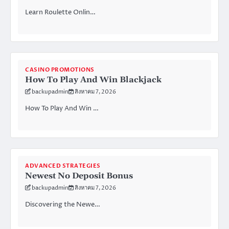
Learn Roulette Onlin…
CASINO PROMOTIONS
How To Play And Win Blackjack
backupadmin
สิงหาคม 7, 2026
How To Play And Win …
ADVANCED STRATEGIES
Newest No Deposit Bonus
backupadmin
สิงหาคม 7, 2026
Discovering the Newe…