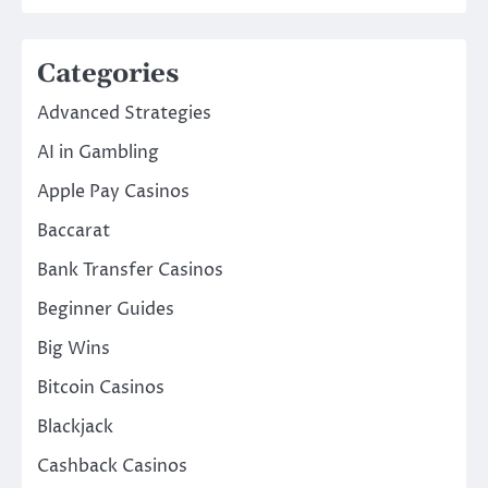
Categories
Advanced Strategies
AI in Gambling
Apple Pay Casinos
Baccarat
Bank Transfer Casinos
Beginner Guides
Big Wins
Bitcoin Casinos
Blackjack
Cashback Casinos