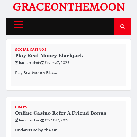
Skip
GRACEONTHEMOON
to
content
SOCIAL CASINOS
Play Real Money Blackjack
backupadmin
สิงหาคม 7, 2026
Play Real Money Blac…
CRAPS
Online Casino Refer A Friend Bonus
backupadmin
สิงหาคม 7, 2026
Understanding the On…