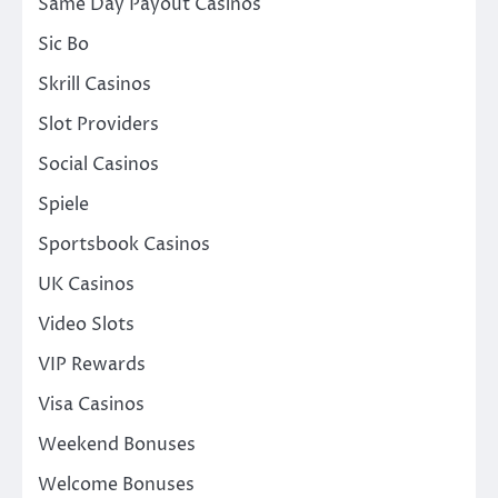
Same Day Payout Casinos
Sic Bo
Skrill Casinos
Slot Providers
Social Casinos
Spiele
Sportsbook Casinos
UK Casinos
Video Slots
VIP Rewards
Visa Casinos
Weekend Bonuses
Welcome Bonuses