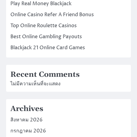
Play Real Money Blackjack
Online Casino Refer A Friend Bonus
Top Online Roulette Casinos
Best Online Gambling Payouts
Blackjack 21 Online Card Games
Recent Comments
ไม่มีความเห็นที่จะแสดง
Archives
สิงหาคม 2026
กรกฎาคม 2026