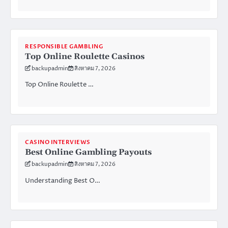
RESPONSIBLE GAMBLING
Top Online Roulette Casinos
backupadmin
สิงหาคม 7, 2026
Top Online Roulette …
CASINO INTERVIEWS
Best Online Gambling Payouts
backupadmin
สิงหาคม 7, 2026
Understanding Best O…