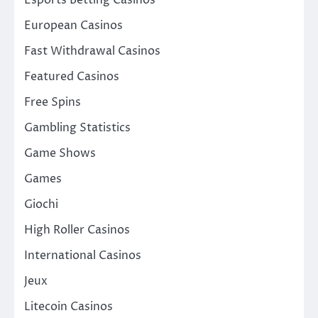
European Casinos
Fast Withdrawal Casinos
Featured Casinos
Free Spins
Gambling Statistics
Game Shows
Games
Giochi
High Roller Casinos
International Casinos
Jeux
Litecoin Casinos