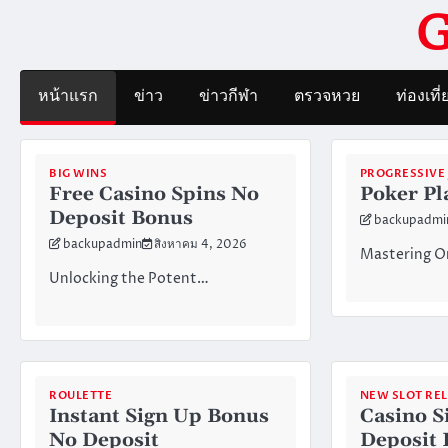
Skip
to
content
หน้าแรก
ข่าว
ข่าวกีฬา
ตรวจหวย
ท่องเที่
BIG WINS
PROGRESSIVE
Free Casino Spins No
Poker Pl
Deposit Bonus
backupadmi
backupadmin
สิงหาคม 4, 2026
Mastering O
Unlocking the Potent…
ROULETTE
NEW SLOT RE
Instant Sign Up Bonus
Casino S
No Deposit
Deposit 