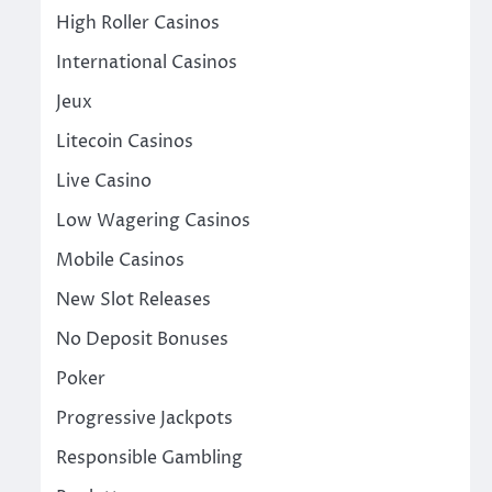
High Roller Casinos
International Casinos
Jeux
Litecoin Casinos
Live Casino
Low Wagering Casinos
Mobile Casinos
New Slot Releases
No Deposit Bonuses
Poker
Progressive Jackpots
Responsible Gambling