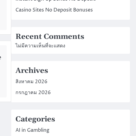
Casino Sites No Deposit Bonuses
Recent Comments
ไม่มีความเห็นที่จะแสดง
e
Archives
สิงหาคม 2026
กรกฎาคม 2026
Categories
AI in Gambling