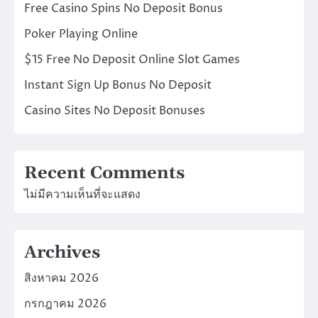
Free Casino Spins No Deposit Bonus
Poker Playing Online
$15 Free No Deposit Online Slot Games
Instant Sign Up Bonus No Deposit
Casino Sites No Deposit Bonuses
Recent Comments
ไม่มีความเห็นที่จะแสดง
Archives
สิงหาคม 2026
กรกฎาคม 2026