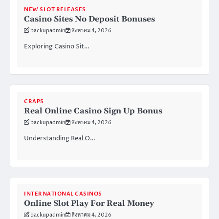
NEW SLOT RELEASES
Casino Sites No Deposit Bonuses
backupadmin
สิงหาคม 4, 2026
Exploring Casino Sit…
CRAPS
Real Online Casino Sign Up Bonus
backupadmin
สิงหาคม 4, 2026
Understanding Real O…
INTERNATIONAL CASINOS
Online Slot Play For Real Money
backupadmin
สิงหาคม 4, 2026