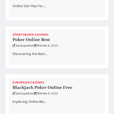
Online Slot Play For…
SPORTSBOOK CASINOS
Poker Online Best
backupadmin
สิงหาคม 4, 2026
Discovering the Best…
EUROPEAN CASINOS
Blackjack Poker Online Free
backupadmin
สิงหาคม 4, 2026
Exploring Online Bla…