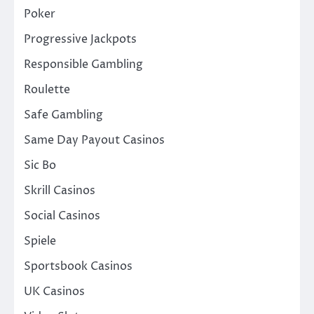
Poker
Progressive Jackpots
Responsible Gambling
Roulette
Safe Gambling
Same Day Payout Casinos
Sic Bo
Skrill Casinos
Social Casinos
Spiele
Sportsbook Casinos
UK Casinos