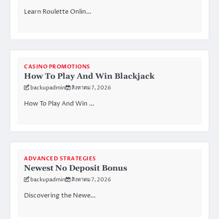
Learn Roulette Onlin…
CASINO PROMOTIONS
How To Play And Win Blackjack
backupadmin
สิงหาคม 7, 2026
How To Play And Win …
ADVANCED STRATEGIES
Newest No Deposit Bonus
backupadmin
สิงหาคม 7, 2026
Discovering the Newe…