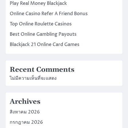
Play Real Money Blackjack
Online Casino Refer A Friend Bonus
Top Online Roulette Casinos
Best Online Gambling Payouts
Blackjack 21 Online Card Games
Recent Comments
ไม่มีความเห็นที่จะแสดง
Archives
สิงหาคม 2026
กรกฎาคม 2026