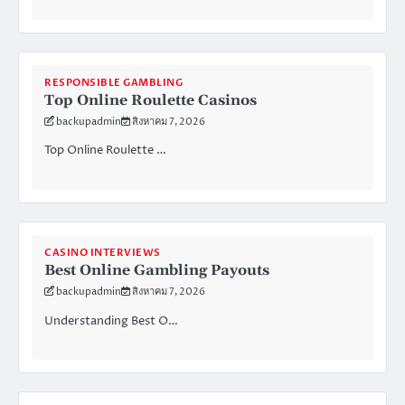
RESPONSIBLE GAMBLING
Top Online Roulette Casinos
backupadmin
สิงหาคม 7, 2026
Top Online Roulette …
CASINO INTERVIEWS
Best Online Gambling Payouts
backupadmin
สิงหาคม 7, 2026
Understanding Best O…