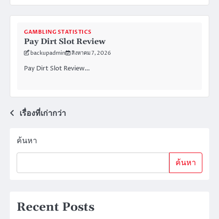
GAMBLING STATISTICS
Pay Dirt Slot Review
backupadmin
สิงหาคม 7, 2026
Pay Dirt Slot Review…
แนะแนว
เรื่องที่เก่ากว่า
เรื่อง
ค้นหา
ค้นหา
Recent Posts