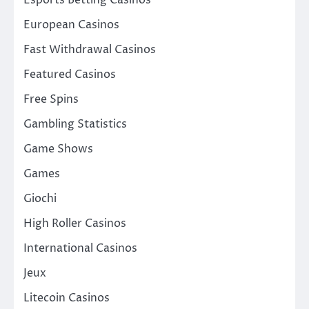
European Casinos
Fast Withdrawal Casinos
Featured Casinos
Free Spins
Gambling Statistics
Game Shows
Games
Giochi
High Roller Casinos
International Casinos
Jeux
Litecoin Casinos