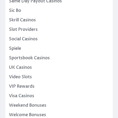
Same Day Payout Casinos
Sic Bo
Skrill Casinos
Slot Providers
Social Casinos
Spiele
Sportsbook Casinos
UK Casinos
Video Slots
VIP Rewards
Visa Casinos
Weekend Bonuses
Welcome Bonuses