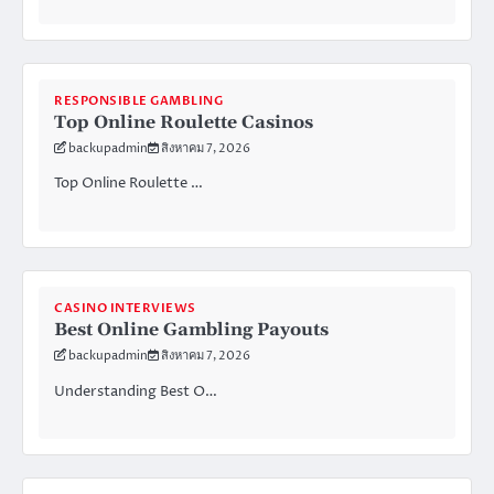
RESPONSIBLE GAMBLING
Top Online Roulette Casinos
backupadmin
สิงหาคม 7, 2026
Top Online Roulette …
CASINO INTERVIEWS
Best Online Gambling Payouts
backupadmin
สิงหาคม 7, 2026
Understanding Best O…