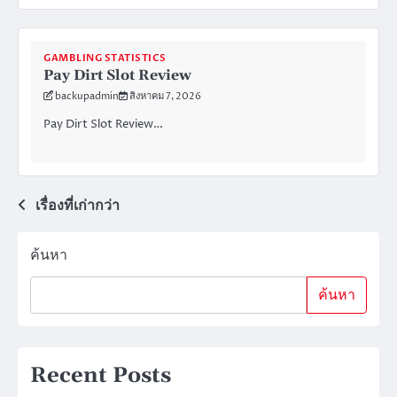
GAMBLING STATISTICS
Pay Dirt Slot Review
backupadmin
สิงหาคม 7, 2026
Pay Dirt Slot Review…
แนะแนว
เรื่องที่เก่ากว่า
เรื่อง
ค้นหา
ค้นหา
Recent Posts