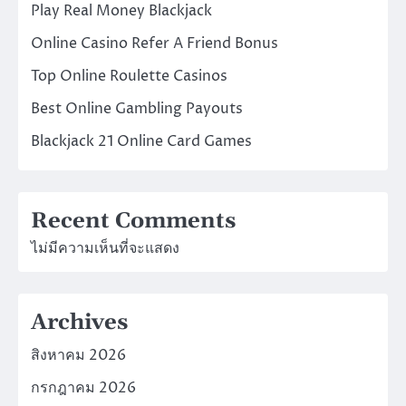
Play Real Money Blackjack
Online Casino Refer A Friend Bonus
Top Online Roulette Casinos
Best Online Gambling Payouts
Blackjack 21 Online Card Games
Recent Comments
ไม่มีความเห็นที่จะแสดง
Archives
สิงหาคม 2026
กรกฎาคม 2026