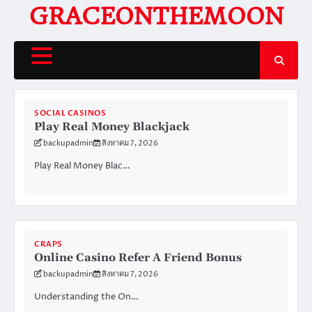
Skip
GRACEONTHEMOON
to
content
SOCIAL CASINOS
Play Real Money Blackjack
backupadmin
สิงหาคม 7, 2026
Play Real Money Blac…
CRAPS
Online Casino Refer A Friend Bonus
backupadmin
สิงหาคม 7, 2026
Understanding the On…