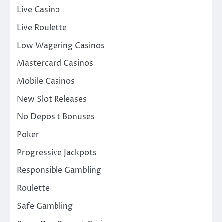
Live Casino
Live Roulette
Low Wagering Casinos
Mastercard Casinos
Mobile Casinos
New Slot Releases
No Deposit Bonuses
Poker
Progressive Jackpots
Responsible Gambling
Roulette
Safe Gambling