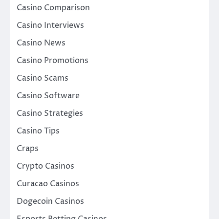
Casino Comparison
Casino Interviews
Casino News
Casino Promotions
Casino Scams
Casino Software
Casino Strategies
Casino Tips
Craps
Crypto Casinos
Curacao Casinos
Dogecoin Casinos
Esports Betting Casinos