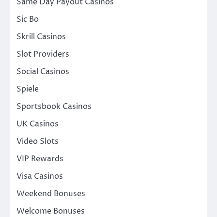
Same Day Payout Casinos
Sic Bo
Skrill Casinos
Slot Providers
Social Casinos
Spiele
Sportsbook Casinos
UK Casinos
Video Slots
VIP Rewards
Visa Casinos
Weekend Bonuses
Welcome Bonuses