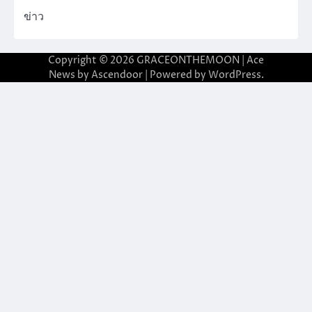
ข่าว
Copyright © 2026
GRACEONTHEMOON
| Ace
News by
Ascendoor
| Powered by
WordPress
.