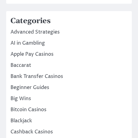
Categories
Advanced Strategies
AI in Gambling
Apple Pay Casinos
Baccarat
Bank Transfer Casinos
Beginner Guides
Big Wins
Bitcoin Casinos
Blackjack
Cashback Casinos