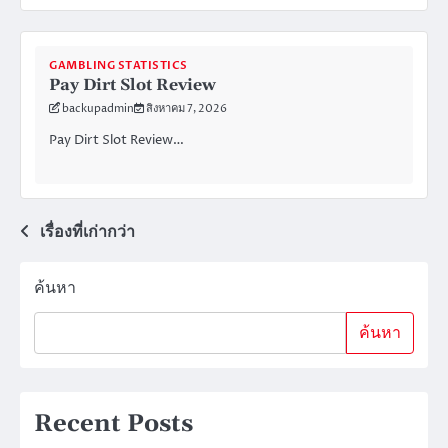
GAMBLING STATISTICS
Pay Dirt Slot Review
backupadmin
สิงหาคม 7, 2026
Pay Dirt Slot Review…
แนะแนว
เรื่องที่เก่ากว่า
เรื่อง
ค้นหา
ค้นหา
Recent Posts