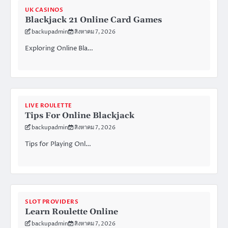
UK CASINOS
Blackjack 21 Online Card Games
backupadmin
สิงหาคม 7, 2026
Exploring Online Bla…
LIVE ROULETTE
Tips For Online Blackjack
backupadmin
สิงหาคม 7, 2026
Tips for Playing Onl…
SLOT PROVIDERS
Learn Roulette Online
backupadmin
สิงหาคม 7, 2026