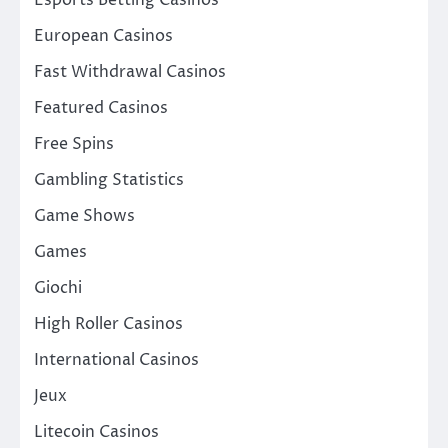
European Casinos
Fast Withdrawal Casinos
Featured Casinos
Free Spins
Gambling Statistics
Game Shows
Games
Giochi
High Roller Casinos
International Casinos
Jeux
Litecoin Casinos