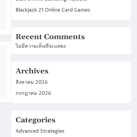
Blackjack 21 Online Card Games
Recent Comments
ไม่มีความเห็นที่จะแสดง
Archives
สิงหาคม 2026
กรกฎาคม 2026
Categories
Advanced Strategies