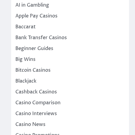
AI in Gambling
Apple Pay Casinos
Baccarat
Bank Transfer Casinos
Beginner Guides
Big Wins
Bitcoin Casinos
Blackjack
Cashback Casinos
Casino Comparison
Casino Interviews
Casino News