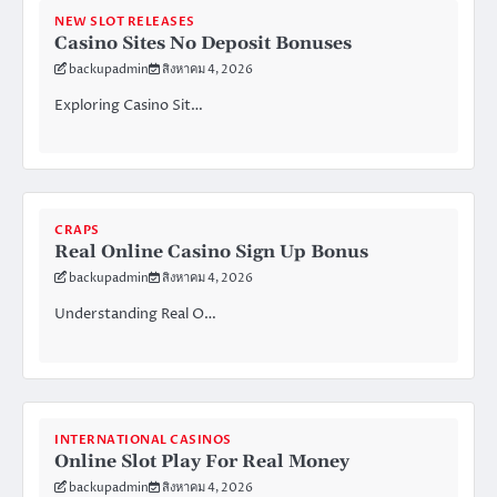
NEW SLOT RELEASES
Casino Sites No Deposit Bonuses
backupadmin
สิงหาคม 4, 2026
Exploring Casino Sit…
CRAPS
Real Online Casino Sign Up Bonus
backupadmin
สิงหาคม 4, 2026
Understanding Real O…
INTERNATIONAL CASINOS
Online Slot Play For Real Money
backupadmin
สิงหาคม 4, 2026