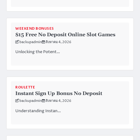
WEEKEND BONUSES
$15 Free No Deposit Online Slot Games
backupadmin
สิงหาคม 4, 2026
Unlocking the Potent…
ROULETTE
Instant Sign Up Bonus No Deposit
backupadmin
สิงหาคม 4, 2026
Understanding Instan…